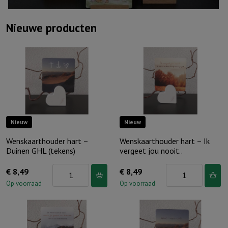
Nieuwe producten
Nieuw
Nieuw
Wenskaarthouder hart –
Wenskaarthouder hart – Ik
Duinen GHL (tekens)
vergeet jou nooit..
Wenskaarthouder
Wenskaarthouder
€
8,49
€
8,49
hart
hart
Op voorraad
Op voorraad
–
–
Duinen
Ik
GHL
vergeet