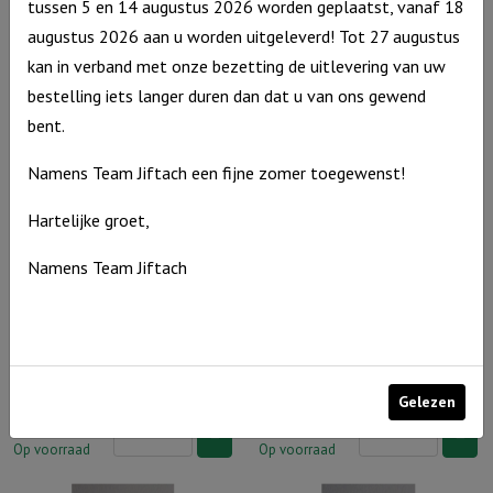
van
tussen 5 en 14 augustus 2026 worden geplaatst, vanaf 18
de
Boog voor jou Kids – Jij bent
Wenskaarthouder hart – Zijn
goud!
augustus 2026 aan u worden uitgeleverd! Tot 27 augustus
wonderlijk gemaakt!
trouw kleurt de morgen
Goede
aantal
kan in verband met onze bezetting de uitlevering van uw
Herder
Boog
Wenskaarthouder
€
8,95
€
8,49
bestelling iets langer duren dan dat u van ons gewend
aantal
voor
hart
Op voorraad
Op voorraad
bent.
jou
–
Namens Team Jiftach een fijne zomer toegewenst!
Kids
Zijn
–
trouw
Hartelijke groet,
Jij
kleurt
Namens Team Jiftach
bent
de
wonderlijk
morgen
Nieuw
Nieuw
gemaakt!
aantal
aantal
Wenskaarthouder hart –
Wenskaarthouder hart –
Vertouw op Hem
Wacht op de Heer…
Gelezen
Wenskaarthouder
Wenskaarthouder
€
8,49
€
8,49
hart
hart
Op voorraad
Op voorraad
–
–