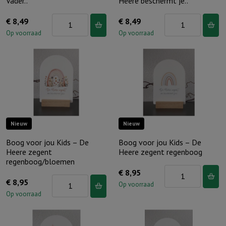
Vader..
Heere beschermt je..
Wenskaarthouder
Wenskaarthouder
€
8,49
€
8,49
hart
hart
Op voorraad
Op voorraad
–
–
Abba
De
Vader..
Heere
aantal
beschermt
je..
aantal
Nieuw
Nieuw
Boog voor jou Kids – De
Boog voor jou Kids – De
Heere zegent
Heere zegent regenboog
regenboog/bloemen
Boog
€
8,95
Boog
€
8,95
voor
Op voorraad
voor
Op voorraad
jou
jou
Kids
Kids
–