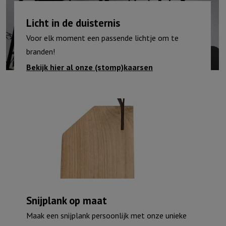
blauwe
luchten…
Licht in de duisternis
aantal
Voor elk moment een passende lichtje om te
branden!
Bekijk hier al onze (stomp)kaarsen
Snijplank op maat
Maak een snijplank persoonlijk met onze unieke