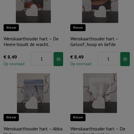
(tekens)
jou
aantal
nooit..
aantal
Nieuw
Nieuw
Wenskaarthouder hart – De
Wenskaarthouder hart –
Heere houdt de wacht..
Geloof, hoop en liefde
Wenskaarthouder
Wenskaarthouder
€
8,49
€
8,49
hart
hart
Op voorraad
Op voorraad
–
–
De
Geloof,
Heere
hoop
houdt
en
de
liefde
wacht..
aantal
Nieuw
Nieuw
aantal
Wenskaarthouder hart – Abba
Wenskaarthouder hart – De