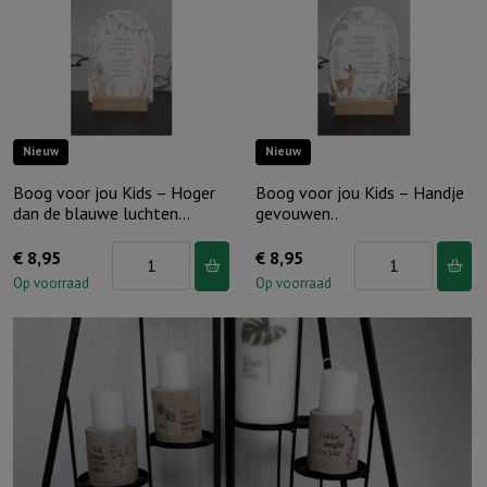
Vertouw
Wacht
op
op
Hem
de
aantal
Heer…
aantal
Nieuw
Nieuw
Boog voor jou Kids – Hoger
Boog voor jou Kids – Handje
dan de blauwe luchten…
gevouwen..
Boog
Boog
€
8,95
€
8,95
voor
voor
Op voorraad
Op voorraad
jou
jou
Kids
Kids
–
–
Hoger
Handje
dan
gevouwen..
de
aantal