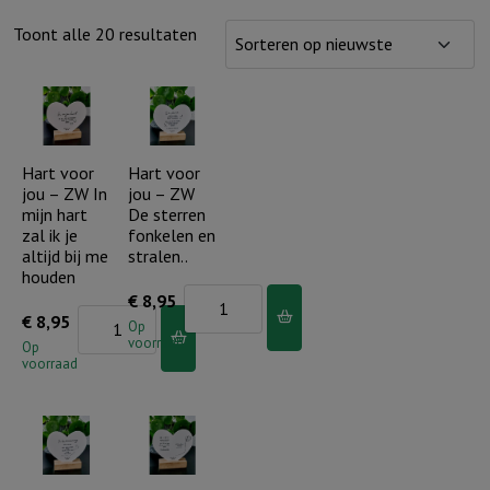
Gesorteerd
Toont alle 20 resultaten
op
nieuwste
Hart voor
Hart voor
jou – ZW In
jou – ZW
mijn hart
De sterren
zal ik je
fonkelen en
altijd bij me
stralen..
houden
Hart
€
8,95
Hart
€
8,95
voor
Op
voorraad
voor
Op
jou
voorraad
jou
-
-
ZW
ZW
De
In
sterren