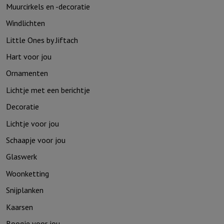
Muurcirkels en -decoratie
harten..
aantal
aantal
Windlichten
Little Ones by Jiftach
Hart voor jou
Ornamenten
Lichtje met een berichtje
Decoratie
Lichtje voor jou
Schaapje voor jou
Glaswerk
Woonketting
Snijplanken
Kaarsen
Boogje voor jou