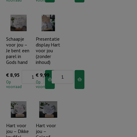
voorraad
voorraad
jou
jou
-
-
ZW
ZW
Je
Ik
zal
mis
Schaapje
Presentatie
voor jou –
display Hart
mij
je
Je bent een
voor jou
nooit
op
parel in
(zonder
echt
vele
Gods hand
inhoud)
verlaten..
momenten
Schaapje
Presentatie
€
8,95
€
9,99
aantal
aantal
voor
display
Op
Op
voorraad
voorraad
jou
Hart
-
voor
Je
jou
bent
(zonder
een
inhoud)
Hart voor
Hart voor
jou – Dikke
jou –
parel
aantal
knuffel
Geloof,