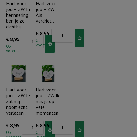
mijn
Hart voor
Hart voor
fonkelen
jou – ZW In
jou – ZW
hart
en
herinnering
Als
zal
stralen..
ben je zo
verdriet..
ik
dichtbij..
aantal
Hart
€
8,95
je
Hart
€
8,95
voor
Op
altijd
voorraad
voor
Op
jou
bij
voorraad
jou
-
me
-
ZW
houden
ZW
Als
aantal
In
verdriet..
herinnering
Hart voor
Hart voor
aantal
jou – ZW Je
jou – ZW Ik
ben
zal mij
mis je op
je
nooit echt
vele
zo
verlaten..
momenten
dichtbij..
Hart
Hart
€
8,95
€
8,95
aantal
voor
voor
Op
Op