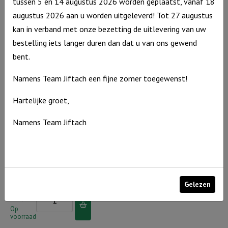
tussen 5 en 14 augustus 2026 worden geplaatst, vanaf 18
altijd in ons
jullie een
je
hart
nieuw hart
augustus 2026 aan u worden uitgeleverd! Tot 27 augustus
nooit
geven
kan in verband met onze bezetting de uitlevering van uw
Hart
€
8,95
verlaten..
Hart
bestelling iets langer duren dan dat u van ons gewend
€
8,95
voor
Op
aantal
voorraad
voor
bent.
Op
jou
voorraad
jou
-
Namens Team Jiftach een fijne zomer toegewenst!
-
Voor
Ik
Hartelijke groet,
altijd
zal
in
Namens Team Jiftach
jullie
Hart voor
Hart voor
ons
jou –
jou – Ik mis
een
hart
Vertrouw
je
nieuw
aantal
met heel je
hart
hart op de
Hart
€
8,95
Heer
geven
voor
Op
Gelezen
voorraad
aantal
jou
Hart
€
8,95
-
voor
Op
voorraad
Ik
jou