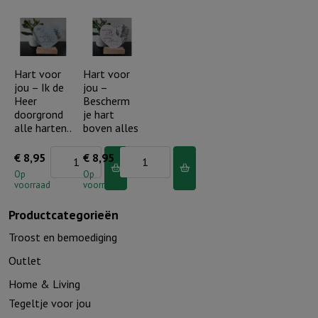
mis
-
je
Vertrouw
aantal
met
heel
Hart voor
Hart voor
jou – Ik de
jou –
je
Heer
Bescherm
hart
doorgrond
je hart
op
alle harten..
boven alles
de
Hart
Hart
€
8,95
€
8,95
Heer
voor
voor
Op
Op
aantal
voorraad
voorraad
jou
jou
-
-
Productcategorieën
Ik
Bescherm
Troost en bemoediging
de
je
Outlet
Heer
hart
Home & Living
doorgrond
boven
Tegeltje voor jou
alle
alles