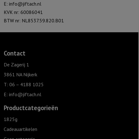
E:
info@jiftach.nl
KVK nr: 60086041
BTW nr: NL8537.59.820.B01
Contact
De Zagerij 1
3861 NA Nijkerk
T: 06 – 4188 1025
E:
info@jiftach.nl
Productcategorieën
1825g
Cadeauartikelen