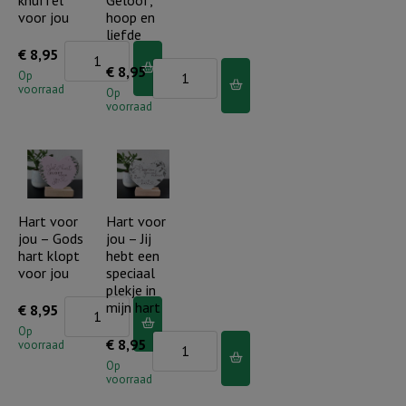
in
voor jou
hoop en
Gods
liefde
Hart
€
8,95
hand
Hart
€
8,95
voor
Op
aantal
voorraad
voor
Op
jou
voorraad
jou
-
-
Dikke
Geloof,
knuffel
hoop
voor
en
Hart voor
Hart voor
jou
jou – Gods
jou – Jij
liefde
aantal
hart klopt
hebt een
aantal
voor jou
speciaal
plekje in
Hart
mijn hart
€
8,95
voor
Op
Hart
€
8,95
voorraad
jou
voor
Op
-
voorraad
jou
Gods