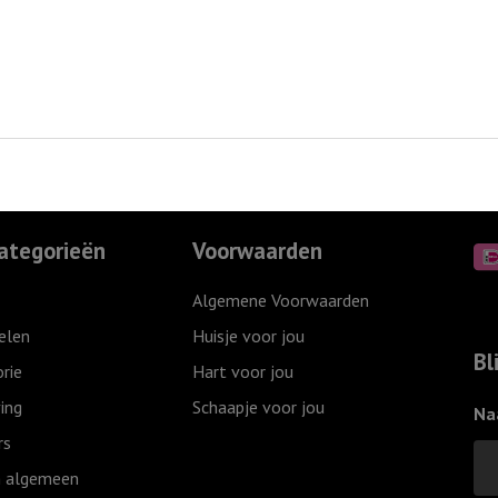
ategorieën
Voorwaarden
Algemene Voorwaarden
elen
Huisje voor jou
Bl
rie
Hart voor jou
ing
Schaapje voor jou
Na
rs
 algemeen