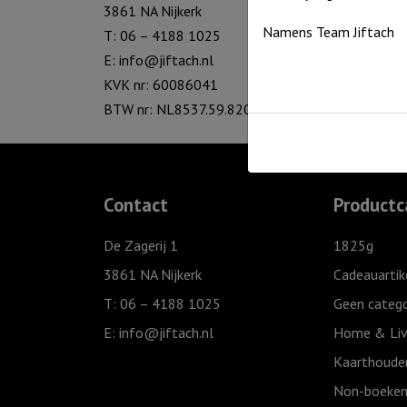
3861 NA Nijkerk
Namens Team Jiftach
T: 06 – 4188 1025
E:
info@jiftach.nl
KVK nr: 60086041
BTW nr: NL8537.59.820.B01
Contact
Productc
De Zagerij 1
1825g
3861 NA Nijkerk
Cadeauartik
T: 06 – 4188 1025
Geen catego
E:
info@jiftach.nl
Home & Liv
Kaarthoude
Non-boeken