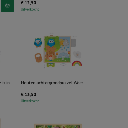
l
€
12,50
n
Uitverkocht
 tuin
Houten achtergrondpuzzel Weer
€
13,50
Uitverkocht