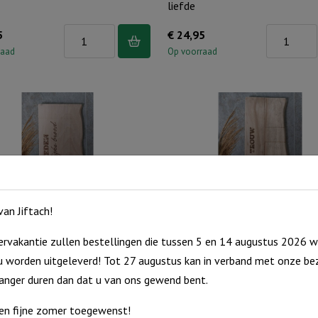
liefde
Veluwse
Veluwse
5
€
24,95
Snijplank
Snijplank
raad
Op voorraad
-
-
Liefde
Geloof,
maakt
hoop
dit
en
huis...
liefde
aantal
aantal
an Jiftach!
e Snijplank – Geef ons heden
Veluwse Snijplank – Groot is U
rvakantie zullen bestellingen die tussen 5 en 14 augustus 2026 w
al)
 worden uitgeleverd! Tot 27 augustus kan in verband met onze bez
Veluwse
€
24,95
Veluwse
5
langer duren dan dat u van ons gewend bent.
Snijplank
Op voorraad
Snijplank
raad
-
en fijne zomer toegewenst!
-