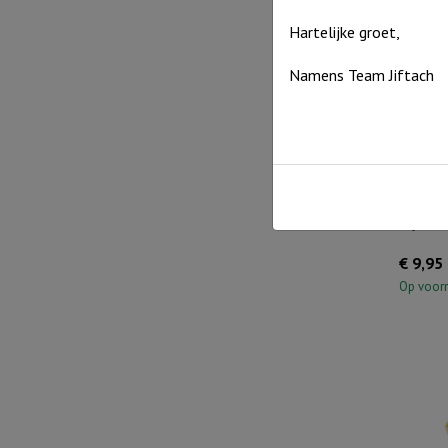
Hartelijke groet,
Namens Team Jiftach
Bijbel
€
9,95
Op voor