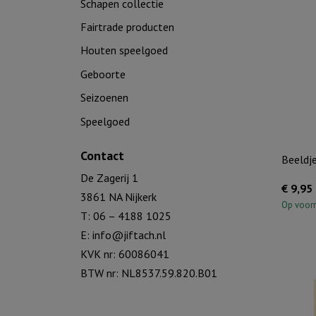
Schapen collectie
Fairtrade producten
Houten speelgoed
Geboorte
Seizoenen
Speelgoed
Contact
Beeldj
De Zagerij 1
€
9,95
3861 NA Nijkerk
Op voor
T: 06 – 4188 1025
E:
info@jiftach.nl
KVK nr: 60086041
BTW nr: NL8537.59.820.B01