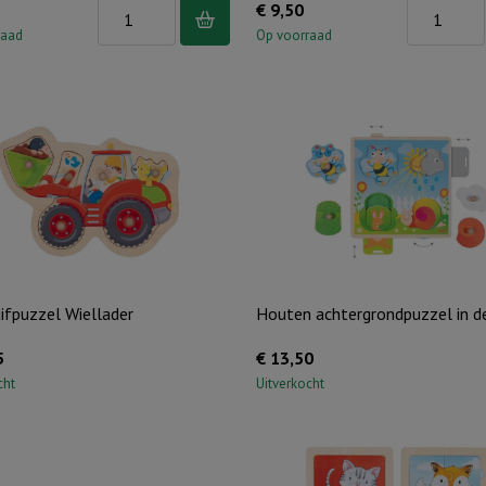
Inlegpuzzel
Inlegpuzze
€
9,50
Bouwvakker
Klusjesma
raad
Op voorraad
-
-
8
8
st
st
aantal
aantal
ifpuzzel Wiellader
Houten achtergrondpuzzel in de
5
€
13,50
cht
Uitverkocht