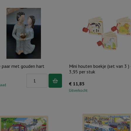
op
van
zilver
10
hart
stuks)
aantal
aantal
e paar met gouden hart
Mini houten boekje (set van 3 )
3,95 per stuk
Beeldje
€
11,85
paar
raad
Uitverkocht
met
gouden
hart
aantal