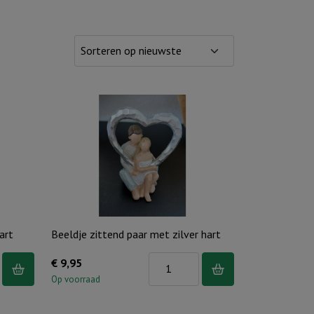
art
Beeldje zittend paar met zilver hart
Beeldje
€
9,95
zittend
Op voorraad
paar