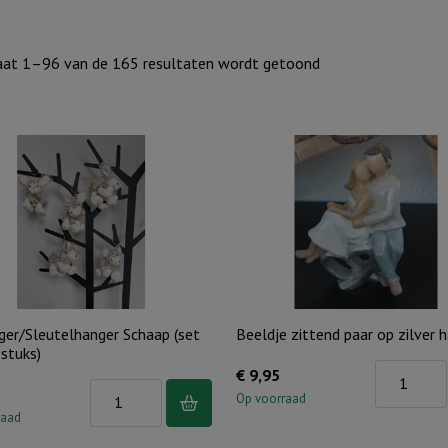
Gesorteerd
aat 1–96 van de 165 resultaten wordt getoond
op
nieuwste
ger/Sleutelhanger Schaap (set
Beeldje zittend paar op zilver h
stuks)
Beeldje
€
9,95
Tashanger/Sleutelhanger
zittend
Op voorraad
Schaap
raad
paar
(set