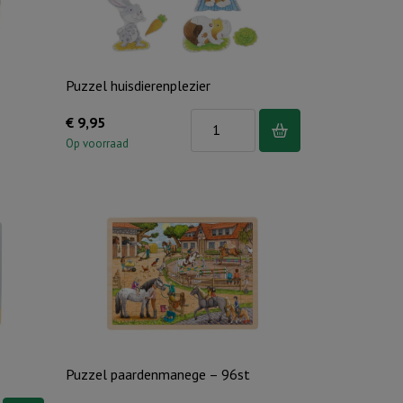
Puzzel huisdierenplezier
Puzzel
€
9,95
huisdierenplezier
Op voorraad
aantal
Puzzel paardenmanege – 96st