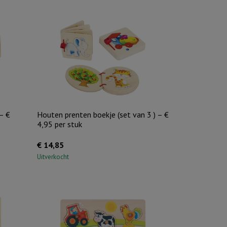
met
zilver
hart
aantal
 – €
Houten prenten boekje (set van 3 ) – €
4,95 per stuk
€
14,85
Uitverkocht