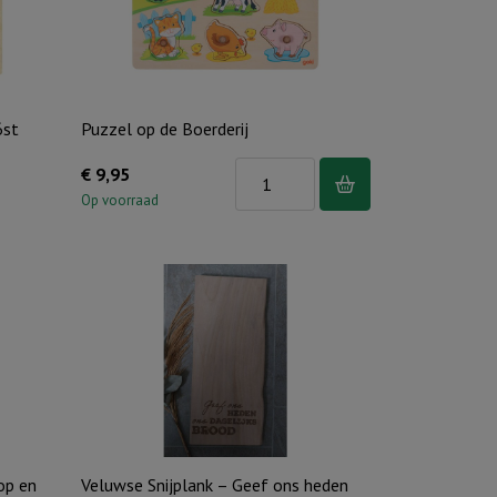
6st
Puzzel op de Boerderij
Puzzel
€
9,95
op
Op voorraad
de
Boerderij
aantal
op en
Veluwse Snijplank – Geef ons heden