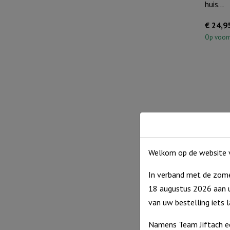
huis…
€
24,9
Op voor
Welkom op de website v
Veluws
In verband met de zome
(vertica
18 augustus 2026 aan u
€
24,9
van uw bestelling iets 
Op voor
Namens Team Jiftach e