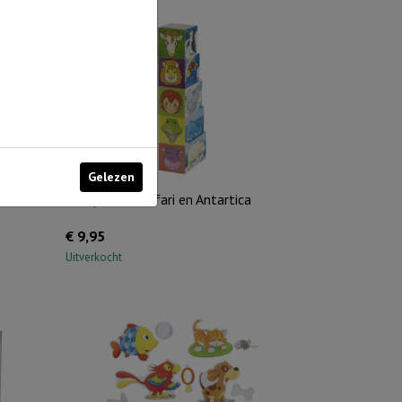
Abba
Vader
aantal
Gelezen
Blokpuzzel, Safari en Antartica
€
9,95
Uitverkocht