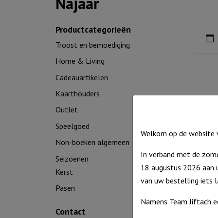
Najaar
Productcategorieën
Troost en bemoediging
Home & Living
Cadeauartikelen
Kaarthouders
Outlet
Speelgoed
Welkom op de website v
Non-boeken algemeen
In verband met de zome
Seizoenen
18 augustus 2026 aan u
Kerst
van uw bestelling iets 
Pasen
Namens Team Jiftach e
Contact