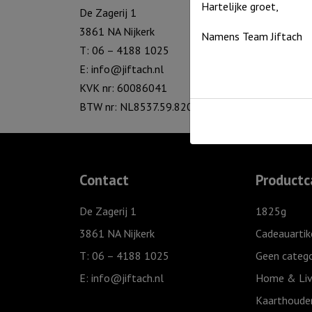
Hartelijke groet,
De Zagerij 1
3861 NA Nijkerk
Namens Team Jiftach
T: 06 – 4188 1025
E:
info@jiftach.nl
KVK nr: 60086041
BTW nr: NL8537.59.820.B01
Contact
Productc
De Zagerij 1
1825g
3861 NA Nijkerk
Cadeauartik
T: 06 – 4188 1025
Geen catego
E:
info@jiftach.nl
Home & Liv
Kaarthoude