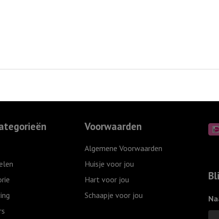
ategorieën
Voorwaarden
Algemene Voorwaarden
elen
Huisje voor jou
Bl
rie
Hart voor jou
ing
Schaapje voor jou
Na
rs