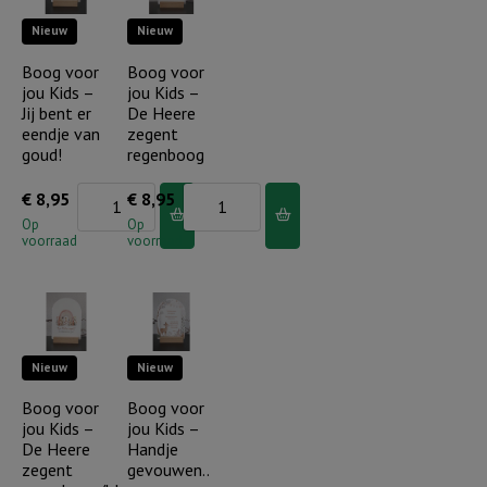
Wit
bent
Nieuw
Nieuw
schaap
wonderlijk
Jezus
Boog voor
Boog voor
gemaakt!
jou Kids –
jou Kids –
is
aantal
Jij bent er
De Heere
de
eendje van
zegent
Goede
goud!
regenboog
Herder
Boog
Boog
€
8,95
€
8,95
aantal
voor
voor
Op
Op
voorraad
voorraad
jou
jou
Kids
Kids
-
-
Jij
De
Nieuw
Nieuw
bent
Heere
er
zegent
Boog voor
Boog voor
jou Kids –
jou Kids –
eendje
regenboog
De Heere
Handje
van
aantal
zegent
gevouwen..