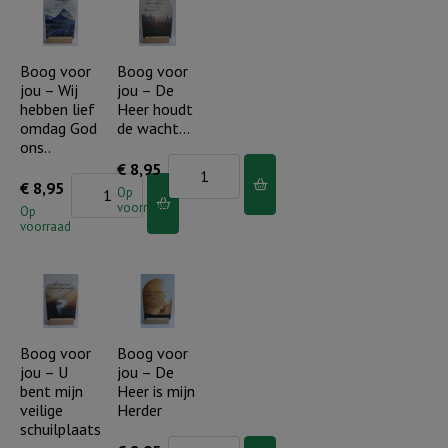
op
-
de
Hoger
Heer...
dan
Boog voor
Boog voor
jou – Wij
jou – De
aantal
de
hebben lief
Heer houdt
blauwe
omdag God
de wacht…
luchten...
ons..
Boog
€
8,95
aantal
Boog
€
8,95
voor
Op
voorraad
voor
Op
jou
voorraad
jou
-
-
De
Wij
Heer
hebben
houdt
lief
Boog voor
Boog voor
de
jou – U
jou – De
omdag
wacht...
bent mijn
Heer is mijn
God
aantal
veilige
Herder
ons..
schuilplaats