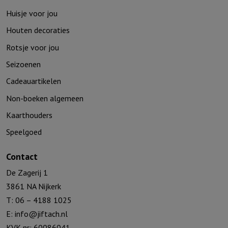
Huisje voor jou
Houten decoraties
Rotsje voor jou
Seizoenen
Cadeauartikelen
Non-boeken algemeen
Kaarthouders
Speelgoed
Contact
De Zagerij 1
3861 NA Nijkerk
T: 06 – 4188 1025
E:
info@jiftach.nl
KVK nr: 60086041