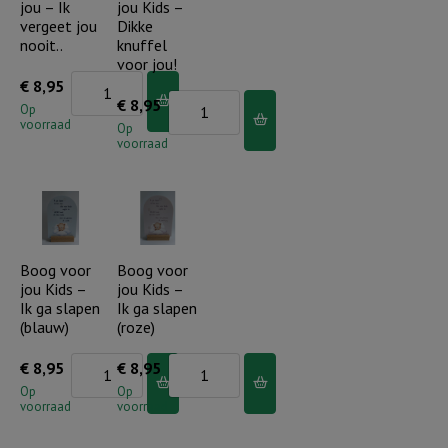
jou – Ik
jou Kids –
vergeet jou
Dikke
nooit..
knuffel
voor jou!
Boog
€
8,95
Boog
€
8,95
voor
Op
voorraad
voor
Op
jou
voorraad
jou
-
Kids
Ik
-
vergeet
Dikke
jou
knuffel
Boog voor
Boog voor
nooit..
jou Kids –
jou Kids –
voor
aantal
Ik ga slapen
Ik ga slapen
jou!
(blauw)
(roze)
aantal
Boog
Boog
€
8,95
€
8,95
voor
voor
Op
Op
voorraad
voorraad
jou
jou
Kids
Kids