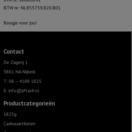
BTW nr: NL8537.59.820.B01
Boogje voor jou!
Contact
De Zagerij 1
3861 NA Nijkerk
T: 06 – 4188 1025
E:
info@jiftach.nl
Productcategorieën
1825g
Cadeauartikelen