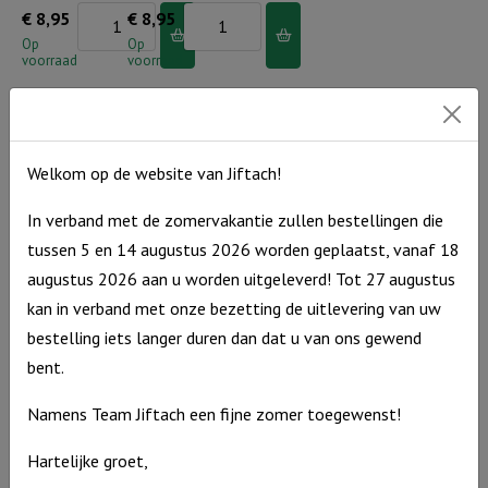
aantal
Boog
Boog
€
8,95
€
8,95
voor
voor
Op
Op
voorraad
voorraad
jou
jou
Kids
Kids
-
-
Hij
Jezus
Welkom op de website van Jiftach!
heeft
is
Boog voor
Boog voor
jou Kids –
jou Kids –
In verband met de zomervakantie zullen bestellingen die
je
de
God is altijd
Weet je dat
tussen 5 en 14 augustus 2026 worden geplaatst, vanaf 18
bij
goede
bij jou!
de Vader je
augustus 2026 aan u worden uitgeleverd! Tot 27 augustus
je
Herder..
kent?..
Boog
€
8,95
kan in verband met onze bezetting de uitlevering van uw
naam
aantal
Boog
€
8,95
voor
Op
bestelling iets langer duren dan dat u van ons gewend
geroepen..
voorraad
voor
Op
jou
bent.
aantal
voorraad
jou
Kids
Kids
Namens Team Jiftach een fijne zomer toegewenst!
-
-
God
Hartelijke groet,
Weet
is