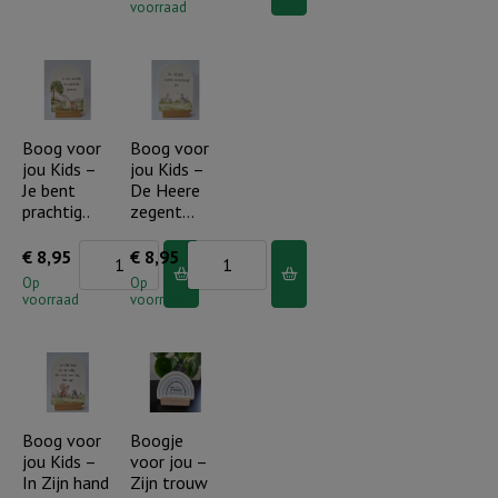
voorraad
jou
Kids
Kids
-
-
Je
Je
bent
wordt
Boog voor
Boog voor
een
jou Kids –
jou Kids –
oneindig
parel
Je bent
De Heere
veel
in
prachtig..
zegent…
liefgehad
Gods
Boog
Boog
€
8,95
€
8,95
aantal
hand
voor
voor
Op
Op
aantal
voorraad
voorraad
jou
jou
Kids
Kids
-
-
Je
De
bent
Heere
Boog voor
Boogje
jou Kids –
voor jou –
prachtig..
zegent...
In Zijn hand
Zijn trouw
aantal
aantal