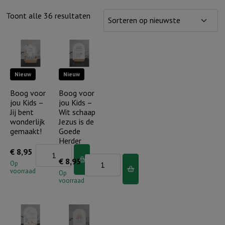
Gesorteerd
Toont alle 36 resultaten
op
nieuwste
Nieuw
Nieuw
Boog voor
Boog voor
jou Kids –
jou Kids –
Jij bent
Wit schaap
wonderlijk
Jezus is de
gemaakt!
Goede
Herder
Boog
€
8,95
Boog
€
8,95
voor
Op
voorraad
voor
Op
jou
voorraad
jou
Kids
Kids
-
-
Jij