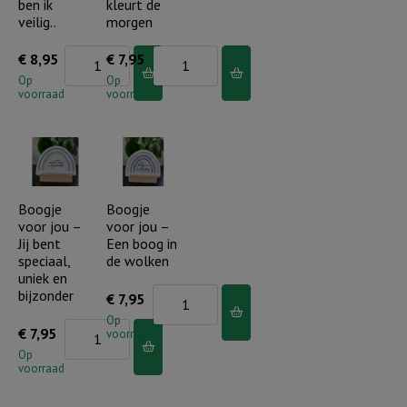
ben ik
kleurt de
veilig..
morgen
Boog
Boogje
€
8,95
€
7,95
voor
voor
Op
Op
voorraad
voorraad
jou
jou
Kids
-
-
Zijn
In
trouw
Zijn
kleurt
Boogje
Boogje
voor jou –
voor jou –
hand
de
Jij bent
Een boog in
ben
morgen
speciaal,
de wolken
ik
aantal
uniek en
bijzonder
Boogje
€
7,95
veilig..
voor
Op
aantal
Boogje
€
7,95
voorraad
jou
voor
Op
-
voorraad
jou
Een
-