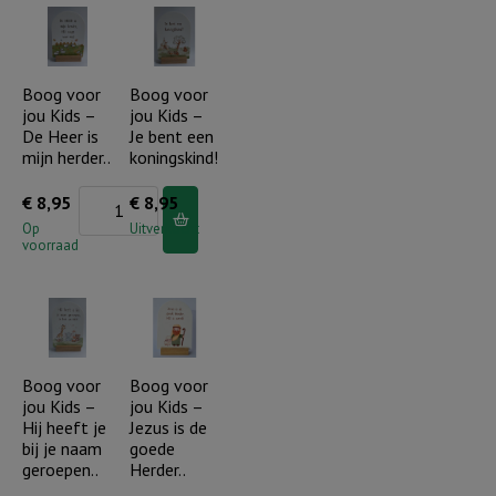
-
-
Ik
Ik
ga
ga
Boog voor
Boog voor
jou Kids –
jou Kids –
slapen
slapen
De Heer is
Je bent een
(blauw)
(roze)
mijn herder..
koningskind!
aantal
aantal
Boog
€
8,95
€
8,95
voor
Op
Uitverkocht
voorraad
jou
Kids
-
De
Heer
Boog voor
Boog voor
jou Kids –
jou Kids –
is
Hij heeft je
Jezus is de
mijn
bij je naam
goede
herder..
geroepen..
Herder..