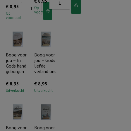
Boog
€
8,95
aantal
Boog
€
8,95
voor
Op
voorraad
voor
Op
jou
voorraad
jou
-
-
De
U
Heer
bent
is
mijn
Boog voor
Boog voor
mijn
jou – In
jou – Gods
veilige
Herder
Gods hand
liefde
schuilplaats
aantal
geborgen
verbind ons
aantal
€
8,95
€
8,95
Uitverkocht
Uitverkocht
Boog voor
Boog voor