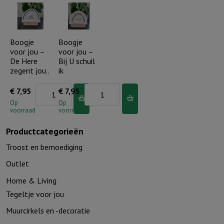
boog
Jij
in
bent
de
speciaal,
Boogje
Boogje
wolken
voor jou –
voor jou –
uniek
aantal
De Here
Bij U schuil
en
zegent jou..
ik
bijzonder
Boogje
Boogje
€
7,95
€
7,95
aantal
voor
voor
Op
Op
voorraad
voorraad
jou
jou
-
-
Productcategorieën
De
Bij
Troost en bemoediging
Here
U
Outlet
zegent
schuil
Home & Living
jou..
ik
Tegeltje voor jou
aantal
aantal
Muurcirkels en -decoratie