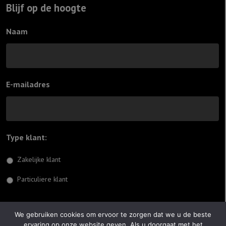
Blijf op de hoogte
Naam
E-mailadres
Type klant:
*
Zakelijke klant
Particuliere klant
Inschrijven
We gebruiken cookies om ervoor te zorgen dat we u de beste
ervaring op onze website geven. Als u doorgaat met het