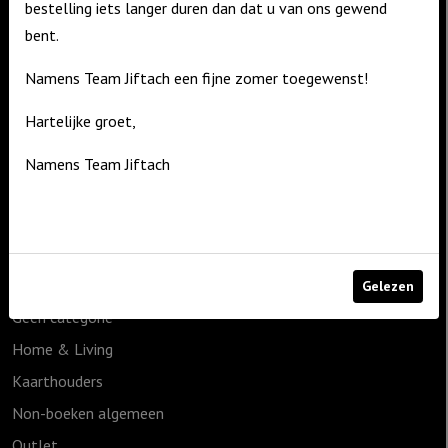
bestelling iets langer duren dan dat u van ons gewend
bent.
Contact
De Zagerij 1
Namens Team Jiftach een fijne zomer toegewenst!
3861 NA Nijkerk
Hartelijke groet,
T: 06 – 4188 1025
Namens Team Jiftach
E:
info@jiftach.nl
Productcategorieën
1825g
Cadeauartikelen
Gelezen
Geen categorie
Home & Living
Kaarthouders
Non-boeken algemeen
Outlet