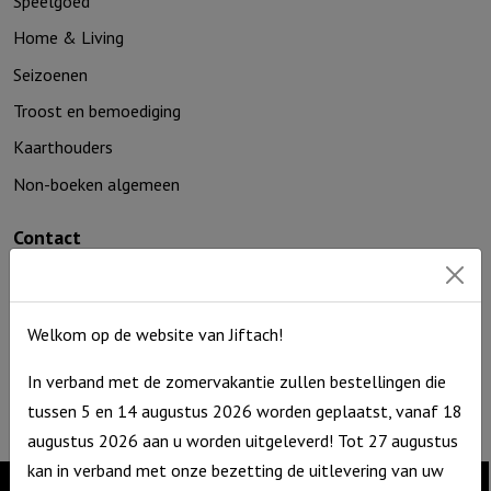
Speelgoed
geloof
Home & Living
aantal
Seizoenen
Troost en bemoediging
Kaarthouders
Non-boeken algemeen
Contact
De Zagerij 1
3861 NA Nijkerk
T: 06 – 4188 1025
Welkom op de website van Jiftach!
E:
info@jiftach.nl
In verband met de zomervakantie zullen bestellingen die
KVK nr: 60086041
tussen 5 en 14 augustus 2026 worden geplaatst, vanaf 18
BTW nr: NL8537.59.820.B01
augustus 2026 aan u worden uitgeleverd! Tot 27 augustus
kan in verband met onze bezetting de uitlevering van uw