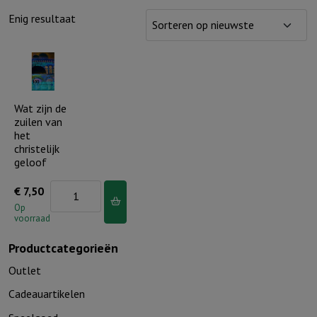
Enig resultaat
Wat zijn de
zuilen van
het
christelijk
geloof
Wat
€
7,50
zijn
Op
voorraad
de
zuilen
Productcategorieën
van
Outlet
het
Cadeauartikelen
christelijk