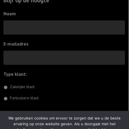
Blijf op de hoogte
Naam
E-mailadres
Type klant:
*
Zakelijke klant
Particuliere klant
Inschrijven
We gebruiken cookies om ervoor te zorgen dat we u de beste
ervaring op onze website geven. Als u doorgaat met het
© 2026 Jiftach