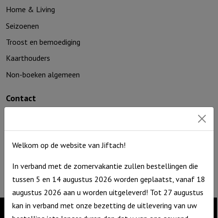
Home & Living
Seizoenen
Troost en bemoediging
Kaarthouders
Non-boeken algemeen
Contact
De Zagerij 1
3861 NA Nijkerk
T: 06 – 4188 1025
Welkom op de website van Jiftach!
E:
info@jiftach.nl
In verband met de zomervakantie zullen bestellingen die
KVK nr: 60086041
tussen 5 en 14 augustus 2026 worden geplaatst, vanaf 18
BTW nr: NL8537.59.820.B01
augustus 2026 aan u worden uitgeleverd! Tot 27 augustus
kan in verband met onze bezetting de uitlevering van uw