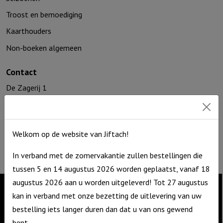
Troost en bemoediging
Kaarthouders
Non-boeken algemeen
Contact
De Zagerij 1
3861 NA Nijkerk
T: 06 – 4188 1025
E:
info@jiftach.nl
Welkom op de website van Jiftach!
KVK nr: 60086041
BTW nr: NL8537.59.820.B01
In verband met de zomervakantie zullen bestellingen die
tussen 5 en 14 augustus 2026 worden geplaatst, vanaf 18
augustus 2026 aan u worden uitgeleverd! Tot 27 augustus
kan in verband met onze bezetting de uitlevering van uw
Contact
bestelling iets langer duren dan dat u van ons gewend
bent.