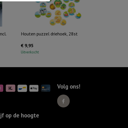
(incl.
ministompkaars)
aantal
ncl.
Houten puzzel driehoek, 28st
€
9,95
Uitverkocht
Volg ons!
ijf op de hoogte