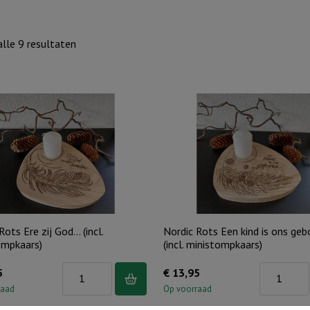
Gesorteerd
lle 9 resultaten
op
nieuwste
Rots Ere zij God… (incl.
Nordic Rots Een kind is ons ge
ompkaars)
(incl. ministompkaars)
Nordic
Nordic
5
€
13,95
Rots
Rots
raad
Op voorraad
Ere
Een