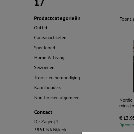
17
Productcategorieën
Toont a
Outlet
Cadeauartikelen
Speelgoed
Home & Living
Seizoenen
Troost en bemoediging
Kaarthouders
Non-boeken algemeen
Nordic 
minist
Contact
€
13,9
De Zagerij 1
Op voor
3861 NA Nijkerk