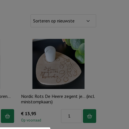
boren…
Nordic Rots De Heere zegent je… (incl.
ministompkaars)
Nordic
€
13,95
Rots
Op voorraad
De