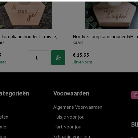
aantal
aantal
stompkaarshouder Ik mis je,
Nordic stompkaarshouder GHL i
ars
kaars
Nordic
5
€
13,95
stompkaarshouder
raad
Uitverkocht
Ik
mis
je,
ategorieën
Voorwaarden
incl.
kaars
Algemene Voorwaarden
aantal
elen
Huisje voor jou
Bl
rie
Hart voor jou
ing
Schaapje voor jou