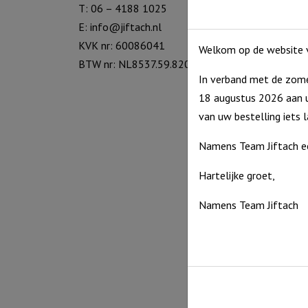
T: 06 – 4188 1025
E:
info@jiftach.nl
KVK nr: 60086041
Welkom op de website v
BTW nr: NL8537.59.820.B01
In verband met de zome
18 augustus 2026 aan u
van uw bestelling iets 
Namens Team Jiftach e
Nordic 
minist
Hartelijke groet,
€
13,9
Namens Team Jiftach
Op voor