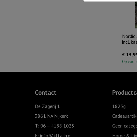
Nordic 
incl. ka
€
13,9
Op voor
Contact
Productc
De Zagerij 1
1825g
3861 NA Nijkerk
Cadeauartik
T: 06 – 4188 1025
Geen catego
E:
info@jiftach.nl
Home & Liv