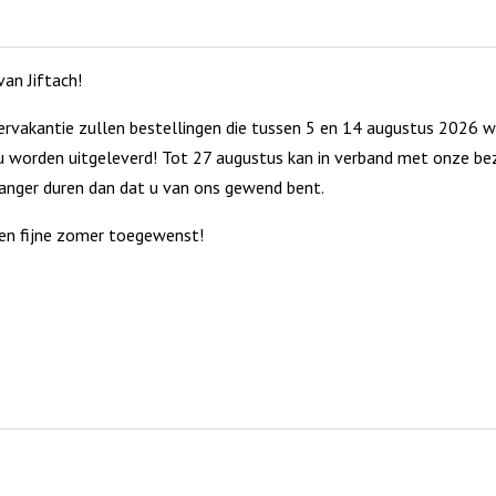
zij
kind
God...
is
an Jiftach!
(incl.
ons
ministompkaars)
geboren...
rvakantie zullen bestellingen die tussen 5 en 14 augustus 2026 w
aantal
(incl.
 worden uitgeleverd! Tot 27 augustus kan in verband met onze bez
ministompk
langer duren dan dat u van ons gewend bent.
aantal
en fijne zomer toegewenst!
Rots Ik wens je… (incl.
Nordic Rots Dag aan dag… (incl.
ompkaars)
ministompkaars)
Nordic
Nordic
5
€
13,95
Rots
Rots
raad
Op voorraad
Ik
Dag
wens
aan
je...
dag...
(incl.
(incl.
ministompkaars)
ministompk