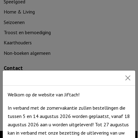
Speelgoed
Home & Living
Seizoenen
Troost en bemoediging
Kaarthouders
Non-boeken algemeen
Contact
De Zagerij 1
3861 NA Nijkerk
T: 06 – 4188 1025
Welkom op de website van Jiftach!
E:
info@jiftach.nl
In verband met de zomervakantie zullen bestellingen die
KVK nr: 60086041
tussen 5 en 14 augustus 2026 worden geplaatst, vanaf 18
BTW nr: NL8537.59.820.B01
augustus 2026 aan u worden uitgeleverd! Tot 27 augustus
kan in verband met onze bezetting de uitlevering van uw