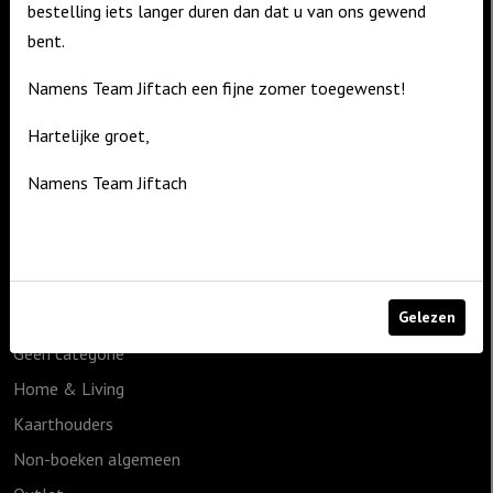
bestelling iets langer duren dan dat u van ons gewend
bent.
Contact
Namens Team Jiftach een fijne zomer toegewenst!
De Zagerij 1
3861 NA Nijkerk
Hartelijke groet,
T: 06 – 4188 1025
Namens Team Jiftach
E:
info@jiftach.nl
Productcategorieën
1825g
Cadeauartikelen
Gelezen
Geen categorie
Home & Living
Kaarthouders
Non-boeken algemeen