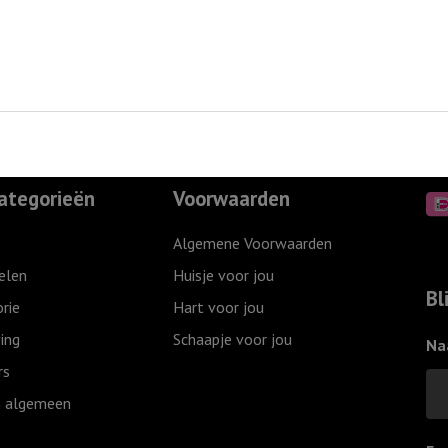
ategorieën
Voorwaarden
Algemene Voorwaarden
elen
Huisje voor jou
Bl
rie
Hart voor jou
ing
Schaapje voor jou
Na
rs
 algemeen