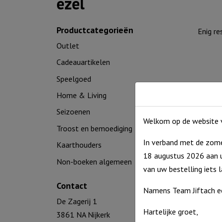
ezel
Productcategorieën
Enig re
Outlet
Cadeauartikelen
Speelgoed
Home & Living
Seizoenen
Welkom op de website v
Troost en bemoediging
In verband met de zome
Kaarthouders
18 augustus 2026 aan u
Non-boeken algemeen
Houten
van uw bestelling iets 
wielen
Contact
Namens Team Jiftach e
€
16,9
De Zagerij 1
Uitverko
Hartelijke groet,
3861 NA Nijkerk