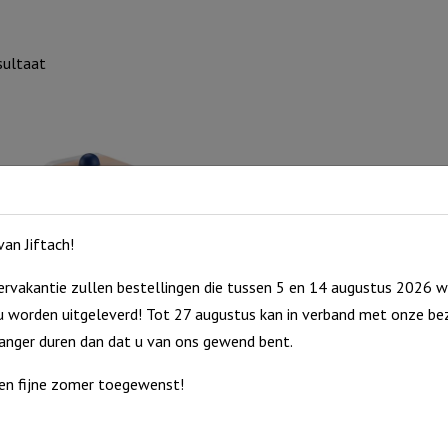
sultaat
an Jiftach!
rvakantie zullen bestellingen die tussen 5 en 14 augustus 2026 w
 worden uitgeleverd! Tot 27 augustus kan in verband met onze bez
 Politieauto met rubberen
langer duren dan dat u van ons gewend bent.
en fijne zomer toegewenst!
5
cht