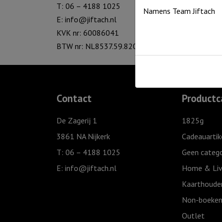
T: 06 – 4188 1025
Namens Team Jiftach
E:
info@jiftach.nl
KVK nr: 60086041
BTW nr: NL8537.59.820.B01
Contact
Productc
De Zagerij 1
1825g
3861 NA Nijkerk
Cadeauartik
T: 06 – 4188 1025
Geen catego
E:
info@jiftach.nl
Home & Liv
Kaarthoude
Non-boeken
Outlet