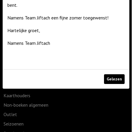
bent.
De Zagerij 1
3861 NA Nijkerk
Namens Team Jiftach een fijne zomer toegewenst!
T: 06 – 4188 1025
Hartelijke groet,
E:
info@jiftach.nl
Namens Team Jiftach
Productcategorieën
1825g
Cadeauartikelen
Geen categorie
Gelezen
Home & Living
Kaarthouders
Non-boeken algemeen
Outlet
Seizoenen