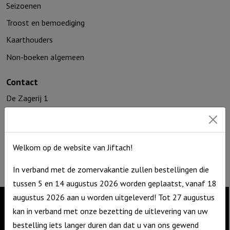
Seizoenen
Troost en bemoediging
Kaarthouders
Non-boeken algemeen
Contact
De Zagerij 1
3861 NA Nijkerk
T: 06 – 4188 1025
E:
info@jiftach.nl
Welkom op de website van Jiftach!
KVK nr: 60086041
BTW nr: NL8537.59.820.B01
In verband met de zomervakantie zullen bestellingen die
tussen 5 en 14 augustus 2026 worden geplaatst, vanaf 18
augustus 2026 aan u worden uitgeleverd! Tot 27 augustus
kan in verband met onze bezetting de uitlevering van uw
Contact
bestelling iets langer duren dan dat u van ons gewend