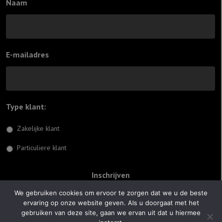
Naam
E-mailadres
Type klant:
*
Zakelijke klant
Particuliere klant
We gebruiken cookies om ervoor te zorgen dat we u de beste
ervaring op onze website geven. Als u doorgaat met het
© 2026 Jiftach
gebruiken van deze site, gaan we ervan uit dat u hiermee