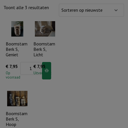
Gesorteerd
Toont alle 3 resultaten
op
nieuwste
Boomstam
Boomstam
Berk S,
Berk S,
Geniet
Licht
Boomstam
€
7,95
€
7,95
Berk
Op
Uitverkocht
voorraad
S,
Geniet
aantal
Boomstam
Berk S,
Hoop