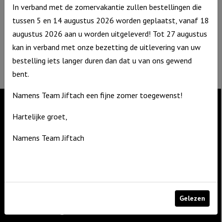
De Zagerij 1
In verband met de zomervakantie zullen bestellingen die
3861 NA Nijkerk
tussen 5 en 14 augustus 2026 worden geplaatst, vanaf 18
T: 06 – 4188 1025
augustus 2026 aan u worden uitgeleverd! Tot 27 augustus
E:
info@jiftach.nl
kan in verband met onze bezetting de uitlevering van uw
KVK nr: 60086041
bestelling iets langer duren dan dat u van ons gewend
BTW nr: NL8537.59.820.B01
bent.
Namens Team Jiftach een fijne zomer toegewenst!
Hartelijke groet,
Contact
Namens Team Jiftach
De Zagerij 1
3861 NA Nijkerk
T: 06 – 4188 1025
E:
info@jiftach.nl
Gelezen
Productcategorieën