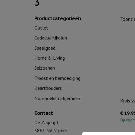
3
Productcategorieën
Toont a
Outlet
Cadeauartikelen
Speelgoed
Home & Living
Seizoenen
Troost en bemoediging
Kaarthouders
Non-boeken algemeen
Kruis v
Contact
€
19,9
Op voor
De Zagerij 1
3861 NA Nijkerk