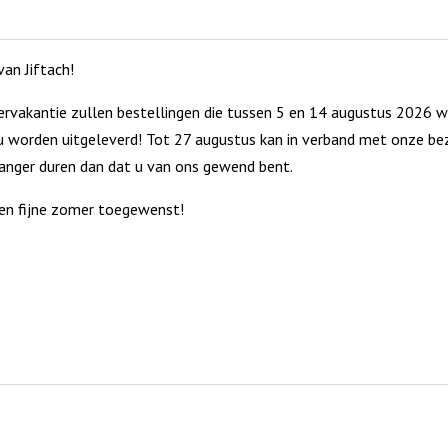
kerkbank
opbergdoo
aantal
aantal
an Jiftach!
rvakantie zullen bestellingen die tussen 5 en 14 augustus 2026 w
 worden uitgeleverd! Tot 27 augustus kan in verband met onze bez
langer duren dan dat u van ons gewend bent.
en fijne zomer toegewenst!
e Blokfluit met dierenplaatje –
Prachtige serie gevechtsvliegtu
 7 st
met terugtreksysteem (8 in disp
€
31,61
cht
Uitverkocht