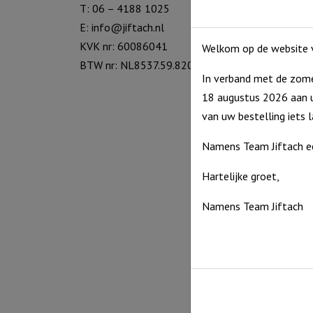
T: 06 – 4188 1025
E:
info@jiftach.nl
KVK nr: 60086041
Welkom op de website v
BTW nr: NL8537.59.820.B01
In verband met de zome
18 augustus 2026 aan u
van uw bestelling iets 
Namens Team Jiftach e
Vrolijk
Display
Hartelijke groet,
€
8,95
Namens Team Jiftach
Uitverko