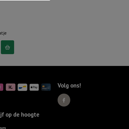
atje
tje
Volg ons!
ijf op de hoogte
am