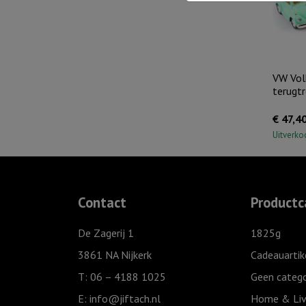
VW Vol
terugtr
€
47,4
Uitverko
Contact
Productc
De Zagerij 1
1825g
3861 NA Nijkerk
Cadeauartik
T: 06 – 4188 1025
Geen catego
E:
info@jiftach.nl
Home & Liv