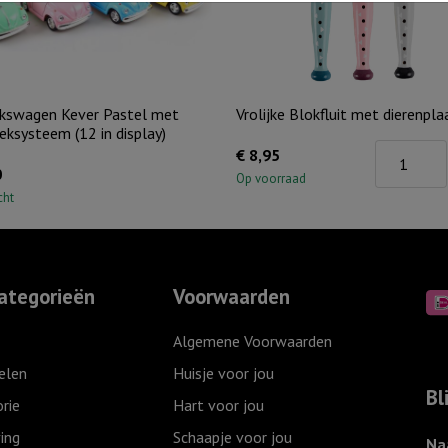
kswagen Kever Pastel met
Vrolijke Blokfluit met dierenpla
eksysteem (12 in display)
Vrolijke
€
8,95
0
Blokfluit
Op voorraad
cht
met
dierenplaa
aantal
ategorieën
Voorwaarden
Algemene Voorwaarden
elen
Huisje voor jou
Bl
rie
Hart voor jou
ing
Schaapje voor jou
Na