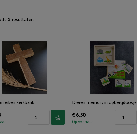
Gesorteerd
lle 8 resultaten
op
nieuwste
an eiken kerkbank
Dieren memory in opbergdoosje
Kruis
Dieren
5
€
6,50
van
memory
raad
Op voorraad
eiken
in