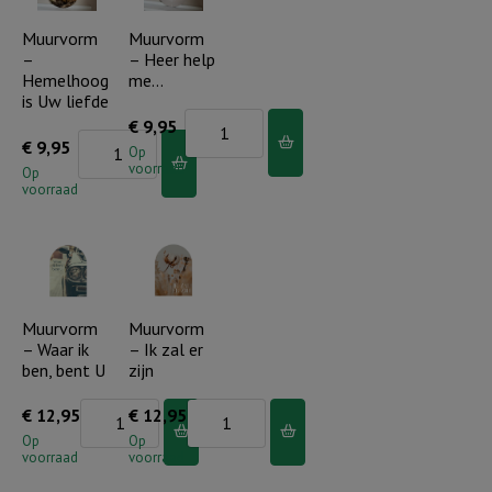
je
Hij
staan
belooft
Muurvorm
Muurvorm
–
– Heer help
aantal
aantal
Hemelhoog
me…
is Uw liefde
Muurvorm
€
9,95
Muurvorm
€
9,95
-
Op
voorraad
-
Op
Heer
voorraad
Hemelhoog
help
is
me...
Uw
aantal
liefde
aantal
Muurvorm
Muurvorm
– Waar ik
– Ik zal er
ben, bent U
zijn
Muurvorm
Muurvorm
€
12,95
€
12,95
-
-
Op
Op
voorraad
voorraad
Waar
Ik