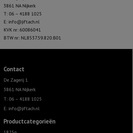
3861 NA Nijkerk
T: 06 – 4188 1025
E:
info@jiftach.nl
KVK nr: 60086041
BTW nr: NL8537.59.820.B01
Contact
De Zagerij 1
3861 NA Nijkerk
T: 06 – 4188 1025
E:
info@jiftach.nl
Productcategorieën
1825g