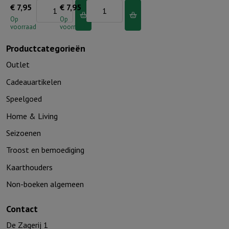
Washand
Washand
€
7,95
€
7,95
Beer
Aap
Op
Op
voorraad
voorraad
aantal
aantal
Productcategorieën
Outlet
Cadeauartikelen
Speelgoed
Home & Living
Seizoenen
Troost en bemoediging
Kaarthouders
Non-boeken algemeen
Contact
De Zagerij 1