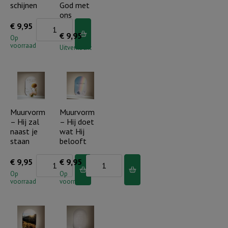
schijnen
God met
ons
Muurvorm
€
9,95
€
9,95
-
Op
voorraad
Uitverkocht
Laat
je
licht
schijnen
aantal
Muurvorm
Muurvorm
– Hij zal
– Hij doet
naast je
wat Hij
staan
belooft
Muurvorm
Muurvorm
€
9,95
€
9,95
-
-
Op
Op
voorraad
voorraad
Hij
Hij
zal
doet
naast
wat