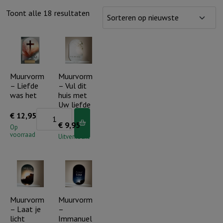
Gesorteerd
Toont alle 18 resultaten
op
nieuwste
Muurvorm
Muurvorm
– Liefde
– Vul dit
was het
huis met
Uw liefde
Muurvorm
€
12,95
€
9,95
-
Op
voorraad
Uitverkocht
Liefde
was
het
aantal
Muurvorm
Muurvorm
– Laat je
–
licht
Immanuel