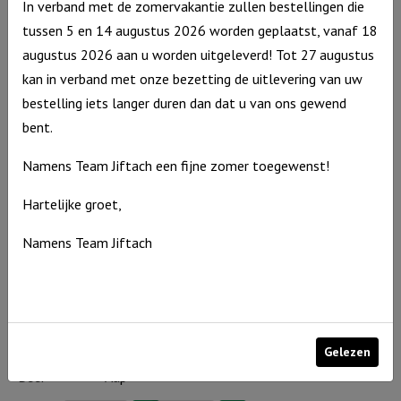
In verband met de zomervakantie zullen bestellingen die
voorraad
Uitverkocht
Psalm
tussen 5 en 14 augustus 2026 worden geplaatst, vanaf 18
16
augustus 2026 aan u worden uitgeleverd! Tot 27 augustus
aantal
kan in verband met onze bezetting de uitlevering van uw
bestelling iets langer duren dan dat u van ons gewend
Muurvorm
Muurvorm
bent.
– Als een
– Boog als
hert
teken van
Namens Team Jiftach een fijne zomer toegewenst!
trouw
Muurvorm
€
12,95
Hartelijke groet,
Muurvorm
€
12,95
-
Op
voorraad
-
Op
Als
Namens Team Jiftach
voorraad
Boog
een
als
hert
teken
aantal
van
Gelezen
trouw
Washand
Washand
Beer
Aap
aantal