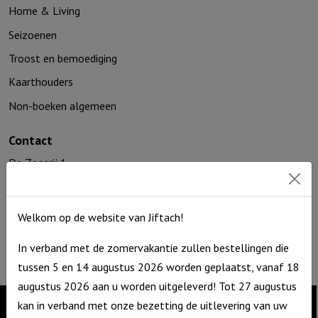
Home & Living
Seizoenen
Troost en bemoediging
Kaarthouders
Non-boeken algemeen
Contact
De Zagerij 1
3861 NA Nijkerk
T: 06 – 4188 1025
Welkom op de website van Jiftach!
E:
info@jiftach.nl
KVK nr: 60086041
In verband met de zomervakantie zullen bestellingen die
BTW nr: NL8537.59.820.B01
tussen 5 en 14 augustus 2026 worden geplaatst, vanaf 18
augustus 2026 aan u worden uitgeleverd! Tot 27 augustus
kan in verband met onze bezetting de uitlevering van uw