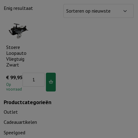
Enig resultaat
Stoere
Loopauto
Vliegtuig
Zwart
Stoere
€
99,95
Loopauto
Op
voorraad
Vliegtuig
Zwart
Productcategorieën
aantal
Outlet
Cadeauartikelen
Speelgoed