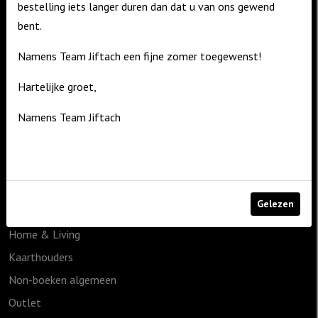
bestelling iets langer duren dan dat u van ons gewend
Contact
bent.
De Zagerij 1
Namens Team Jiftach een fijne zomer toegewenst!
3861 NA Nijkerk
T: 06 – 4188 1025
Hartelijke groet,
E:
info@jiftach.nl
Namens Team Jiftach
Productcategorieën
1825g
Cadeauartikelen
Gelezen
Geen categorie
Home & Living
Kaarthouders
Non-boeken algemeen
Outlet