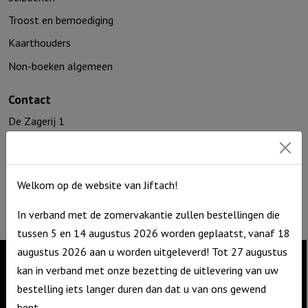
Troost en bemoediging
Kaarthouders
Non-boeken algemeen
Contact
De Zagerij 1
3861 NA Nijkerk
T: 06 – 4188 1025
E:
info@jiftach.nl
Welkom op de website van Jiftach!
KVK nr: 60086041
BTW nr: NL8537.59.820.B01
In verband met de zomervakantie zullen bestellingen die
tussen 5 en 14 augustus 2026 worden geplaatst, vanaf 18
augustus 2026 aan u worden uitgeleverd! Tot 27 augustus
kan in verband met onze bezetting de uitlevering van uw
Contact
bestelling iets langer duren dan dat u van ons gewend
bent.