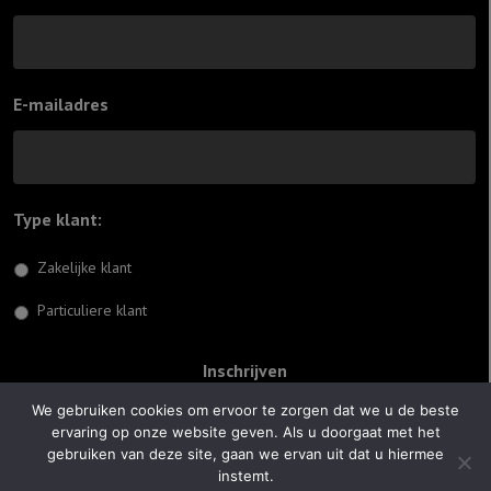
E-mailadres
Type klant:
*
Zakelijke klant
Particuliere klant
We gebruiken cookies om ervoor te zorgen dat we u de beste
ervaring op onze website geven. Als u doorgaat met het
© 2026 Jiftach
gebruiken van deze site, gaan we ervan uit dat u hiermee
instemt.
Realisatie:
Optimus Websites