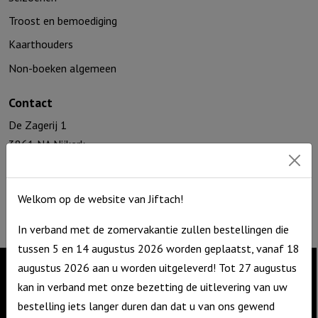
Troost en bemoediging
Kaarthouders
Non-boeken algemeen
Contact
De Zagerij 1
3861 NA Nijkerk
T: 06 – 4188 1025
E:
info@jiftach.nl
Welkom op de website van Jiftach!
KVK nr: 60086041
BTW nr: NL8537.59.820.B01
In verband met de zomervakantie zullen bestellingen die
tussen 5 en 14 augustus 2026 worden geplaatst, vanaf 18
augustus 2026 aan u worden uitgeleverd! Tot 27 augustus
kan in verband met onze bezetting de uitlevering van uw
Contact
bestelling iets langer duren dan dat u van ons gewend