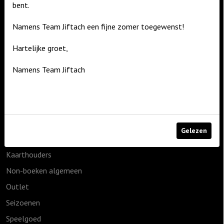
De Zagerij 1
bent.
3861 NA Nijkerk
Namens Team Jiftach een fijne zomer toegewenst!
T: 06 – 4188 1025
Hartelijke groet,
E:
info@jiftach.nl
Namens Team Jiftach
Productcategorieën
1825g
Cadeauartikelen
Geen categorie
Gelezen
Home & Living
Kaarthouders
Non-boeken algemeen
Outlet
Seizoenen
Speelgoed