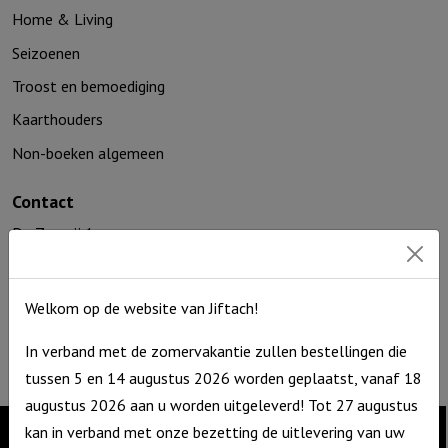
Home & Living
Seizoenen
Troost en bemoediging
Kaarthouders
Non-boeken algemeen
Contact
De Zagerij 1
3861 NA Nijkerk
T: 06 – 4188 1025
Welkom op de website van Jiftach!
E:
info@jiftach.nl
KVK nr: 60086041
In verband met de zomervakantie zullen bestellingen die
BTW nr: NL8537.59.820.B01
tussen 5 en 14 augustus 2026 worden geplaatst, vanaf 18
augustus 2026 aan u worden uitgeleverd! Tot 27 augustus
kan in verband met onze bezetting de uitlevering van uw