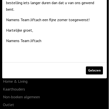
bestelling iets langer duren dan dat u van ons gewend
Contact
bent.
De Zagerij 1
Namens Team Jiftach een fijne zomer toegewenst!
3861 NA Nijkerk
Hartelijke groet,
T: 06 – 4188 1025
E:
info@jiftach.nl
Namens Team Jiftach
Productcategorieën
1825g
Cadeauartikelen
Gelezen
Geen categorie
Home & Living
Kaarthouders
Non-boeken algemeen
Outlet