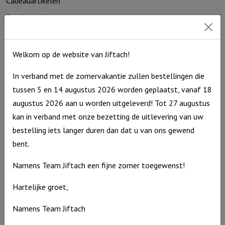
Cadeauartikelen
Speelgoed
Home & Living
Seizoenen
Welkom op de website van Jiftach!
Troost en bemoediging
In verband met de zomervakantie zullen bestellingen die
Kaarthouders
tussen 5 en 14 augustus 2026 worden geplaatst, vanaf 18
Non-boeken algemeen
augustus 2026 aan u worden uitgeleverd! Tot 27 augustus
kan in verband met onze bezetting de uitlevering van uw
Contact
bestelling iets langer duren dan dat u van ons gewend
De Zagerij 1
bent.
3861 NA Nijkerk
Namens Team Jiftach een fijne zomer toegewenst!
T: 06 – 4188 1025
E:
info@jiftach.nl
Hartelijke groet,
KVK nr: 60086041
Namens Team Jiftach
BTW nr: NL8537.59.820.B01