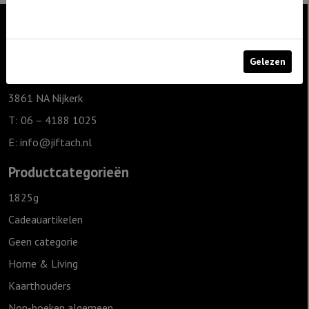
Contact
Gelezen
De Zagerij 1
3861 NA Nijkerk
T: 06 – 4188 1025
E:
info@jiftach.nl
Productcategorieën
1825g
Cadeauartikelen
Geen categorie
Home & Living
Kaarthouders
Non-boeken algemeen