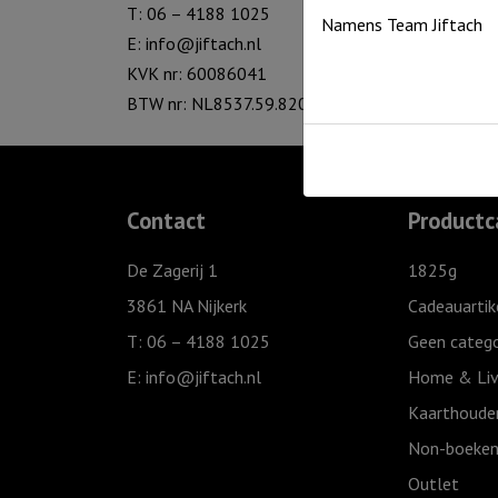
T: 06 – 4188 1025
Namens Team Jiftach
E:
info@jiftach.nl
KVK nr: 60086041
BTW nr: NL8537.59.820.B01
Contact
Productc
De Zagerij 1
1825g
3861 NA Nijkerk
Cadeauartik
T: 06 – 4188 1025
Geen catego
E:
info@jiftach.nl
Home & Liv
Kaarthoude
Non-boeken
Outlet