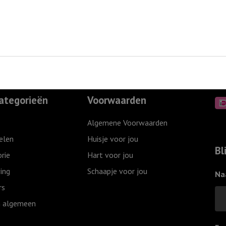
ategorieën
Voorwaarden
Algemene Voorwaarden
elen
Huisje voor jou
Bl
rie
Hart voor jou
ing
Schaapje voor jou
Na
rs
 algemeen