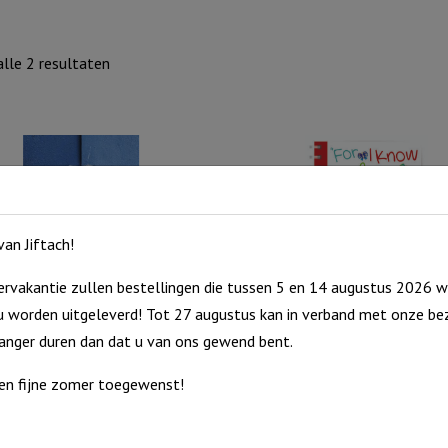
Gesorteerd
lle 2 resultaten
op
nieuwste
an Jiftach!
rvakantie zullen bestellingen die tussen 5 en 14 augustus 2026 w
 worden uitgeleverd! Tot 27 augustus kan in verband met onze bez
lden winkel is gesloten
Journal: I Know the Plans
langer duren dan dat u van ons gewend bent.
0
€
5,99
en fijne zomer toegewenst!
cht
Uitverkocht