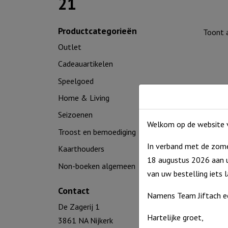
21
Productcategorieën
Toont a
Outlet
Cadeauartikelen
Speelgoed
Home & Living
Seizoenen
Welkom op de website v
Troost en bemoediging
In verband met de zome
Kaarthouders
18 augustus 2026 aan u
Non-boeken algemeen
De schu
van uw bestelling iets 
Contact
€
21,0
Namens Team Jiftach e
Uitverko
De Zagerij 1
Hartelijke groet,
3861 NA Nijkerk