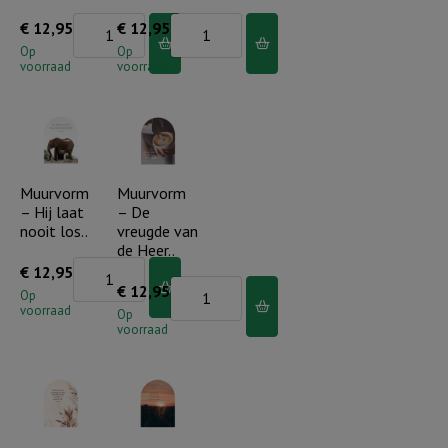
Muurvorm
Muurvorm
€
12,95
€
12,95
-
-
Op
Op
voorraad
voorraad
Waar
Ik
ik
zal
ben,
er
bent
zijn
U
aantal
Muurvorm
Muurvorm
– Hij laat
– De
aantal
nooit los..
vreugde van
de Heer..
Muurvorm
€
12,95
Muurvorm
€
12,95
-
Op
voorraad
-
Op
Hij
voorraad
De
laat
vreugde
nooit
van
los..
de
aantal