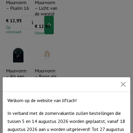
Heer..
Muurvorm
Muurvorm
– Psalm 16
– Licht van
aantal
de wereld
Muurvorm
€
12,95
€
12,95
-
Op
voorraad
Uitverkocht
Psalm
16
aantal
Muurvorm
Muurvorm
– Als een
– Boog als
hert
teken van
trouw
Muurvorm
€
12,95
Muurvorm
€
12,95
Welkom op de website van Jiftach!
-
Op
voorraad
-
Op
Als
voorraad
In verband met de zomervakantie zullen bestellingen die
Boog
een
tussen 5 en 14 augustus 2026 worden geplaatst, vanaf 18
als
Productcategorieën
hert
augustus 2026 aan u worden uitgeleverd! Tot 27 augustus
teken
Outlet