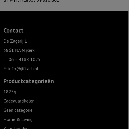
BTW nr: NL8537.59.820.B01
Contact
De Zagerij 1
3861 NA Nijkerk
T: 06 – 4188 1025
E:
info@jiftach.nl
Productcategorieën
1825g
Cadeauartikelen
Geen categorie
Home & Living
Kaarthouders