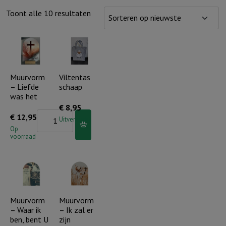
Gesorteerd
Toont alle 10 resultaten
op
nieuwste
Muurvorm
Viltentas
– Liefde
schaap
was het
€
8,95
Muurvorm
€
12,95
Uitverkocht
-
Op
voorraad
Liefde
was
het
aantal
Muurvorm
Muurvorm
– Waar ik
– Ik zal er
ben, bent U
zijn