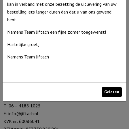
aantal
kan in verband met onze bezetting de uitlevering van uw
van
Cadeauartikelen
bestelling iets langer duren dan dat u van ons gewend
trouw
Speelgoed
bent.
aantal
Home & Living
Namens Team Jiftach een fijne zomer toegewenst!
Seizoenen
Hartelijke groet,
Troost en bemoediging
Namens Team Jiftach
Kaarthouders
Non-boeken algemeen
Contact
De Zagerij 1
Gelezen
3861 NA Nijkerk
T: 06 – 4188 1025
E:
info@jiftach.nl
KVK nr: 60086041