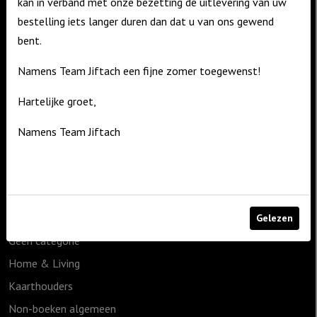
kan in verband met onze bezetting de uitlevering van uw
bestelling iets langer duren dan dat u van ons gewend
bent.
Contact
De Zagerij 1
Namens Team Jiftach een fijne zomer toegewenst!
3861 NA Nijkerk
Hartelijke groet,
T: 06 – 4188 1025
Namens Team Jiftach
E:
info@jiftach.nl
Productcategorieën
1825g
Cadeauartikelen
Gelezen
Geen categorie
Home & Living
Kaarthouders
Non-boeken algemeen