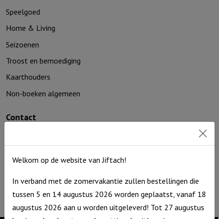
Speelgoed
Home & Living
Seizoenen
Troost en bemoediging
Kaarthouders
Non-boeken algemeen
Contact
De Zagerij 1
3861 NA Nijkerk
T: 06 – 4188 1025
Welkom op de website van Jiftach!
E:
info@jiftach.nl
In verband met de zomervakantie zullen bestellingen die
KVK nr: 60086041
tussen 5 en 14 augustus 2026 worden geplaatst, vanaf 18
BTW nr: NL8537.59.820.B01
augustus 2026 aan u worden uitgeleverd! Tot 27 augustus