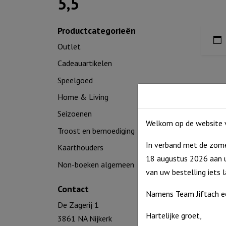
5,5
Productcategorieën
Outlet
Cadeauartikelen
Speelgoed
Home & Living
Seizoenen
Welkom op de website v
Troost en bemoediging
In verband met de zome
Kaarthouders
18 augustus 2026 aan u
Non-boeken algemeen
van uw bestelling iets 
Contact
Namens Team Jiftach e
De Zagerij 1
Hartelijke groet,
3861 NA Nijkerk