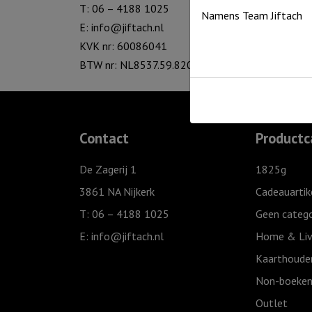
T: 06 – 4188 1025
Namens Team Jiftach
E:
info@jiftach.nl
KVK nr: 60086041
BTW nr: NL8537.59.820.B01
Contact
Productc
De Zagerij 1
1825g
3861 NA Nijkerk
Cadeauartik
T: 06 – 4188 1025
Geen catego
E:
info@jiftach.nl
Home & Liv
Kaarthoude
Non-boeken
Outlet