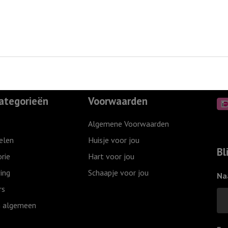
ategorieën
Voorwaarden
Algemene Voorwaarden
elen
Huisje voor jou
Bl
rie
Hart voor jou
ing
Schaapje voor jou
Na
rs
 algemeen