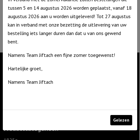
3861 NA Nijkerk
tussen 5 en 14 augustus 2026 worden geplaatst, vanaf 18
T: 06 – 4188 1025
augustus 2026 aan u worden uitgeleverd! Tot 27 augustus
E:
info@jiftach.nl
kan in verband met onze bezetting de uitlevering van uw
KVK nr: 60086041
bestelling iets langer duren dan dat u van ons gewend
BTW nr: NL8537.59.820.B01
bent.
Namens Team Jiftach een fijne zomer toegewenst!
Hartelijke groet,
Contact
Namens Team Jiftach
De Zagerij 1
3861 NA Nijkerk
T: 06 – 4188 1025
E:
info@jiftach.nl
Gelezen
Productcategorieën
1825g