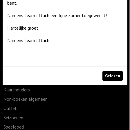
De Zagerij 1
bent.
3861 NA Nijkerk
Namens Team Jiftach een fijne zomer toegewenst!
T: 06 – 4188 1025
Hartelijke groet,
E:
info@jiftach.nl
Namens Team Jiftach
Productcategorieën
1825g
Cadeauartikelen
Geen categorie
Gelezen
Home & Living
Kaarthouders
Non-boeken algemeen
Outlet
Seizoenen
Speelgoed