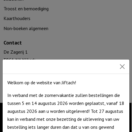
Troost en bemoediging
Kaarthouders
Non-boeken algemeen
Contact
De Zagerij 1
3861 NA Nijkerk
T: 06 – 4188 1025
E:
info@jiftach.nl
Welkom op de website van Jiftach!
KVK nr: 60086041
BTW nr: NL8537.59.820.B01
In verband met de zomervakantie zullen bestellingen die
tussen 5 en 14 augustus 2026 worden geplaatst, vanaf 18
augustus 2026 aan u worden uitgeleverd! Tot 27 augustus
kan in verband met onze bezetting de uitlevering van uw
Contact
bestelling iets langer duren dan dat u van ons gewend