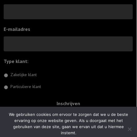
E-mailadres
Type klant:
*
Zakelijke klant
Particuliere klant
We gebruiken cookies om ervoor te zorgen dat we u de beste
ervaring op onze website geven. Als u doorgaat met het
© 2026 Jiftach
gebruiken van deze site, gaan we ervan uit dat u hiermee
instemt.
Realisatie:
Optimus Websites