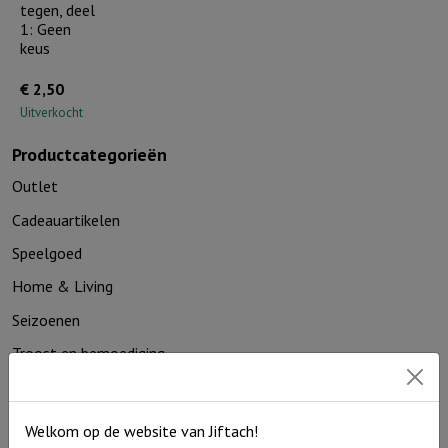
tegen, deel
1: Geen
keus
€
2,50
Uitverkocht
Productcategorieën
Outlet
Cadeauartikelen
Speelgoed
Home & Living
Seizoenen
Troost en bemoediging
Kaarthouders
Non-boeken algemeen
Welkom op de website van Jiftach!