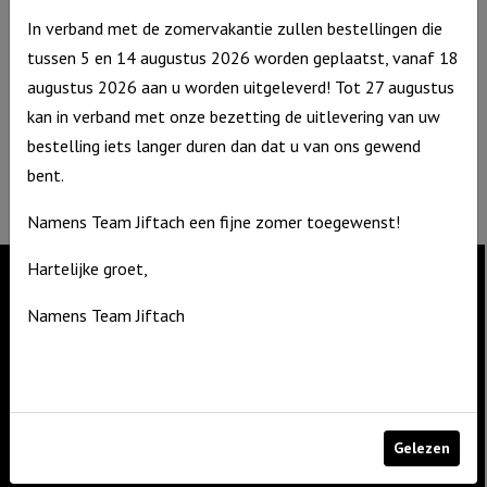
Contact
In verband met de zomervakantie zullen bestellingen die
De Zagerij 1
tussen 5 en 14 augustus 2026 worden geplaatst, vanaf 18
3861 NA Nijkerk
augustus 2026 aan u worden uitgeleverd! Tot 27 augustus
T: 06 – 4188 1025
kan in verband met onze bezetting de uitlevering van uw
E:
info@jiftach.nl
bestelling iets langer duren dan dat u van ons gewend
KVK nr: 60086041
bent.
BTW nr: NL8537.59.820.B01
Namens Team Jiftach een fijne zomer toegewenst!
Hartelijke groet,
Contact
Namens Team Jiftach
De Zagerij 1
3861 NA Nijkerk
T: 06 – 4188 1025
Gelezen
E:
info@jiftach.nl