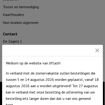
Troost en bemoediging
Kaarthouders
Non-boeken algemeen
Contact
De Zagerij 1
3861 NA Nijkerk
T: 06 – 4188 1025
E:
info@jiftach.nl
Welkom op de website van Jiftach!
KVK nr: 60086041
BTW nr: NL8537.59.820.B01
In verband met de zomervakantie zullen bestellingen die
tussen 5 en 14 augustus 2026 worden geplaatst, vanaf 18
augustus 2026 aan u worden uitgeleverd! Tot 27 augustus
kan in verband met onze bezetting de uitlevering van uw
Contact
bestelling iets langer duren dan dat u van ons gewend
bent.