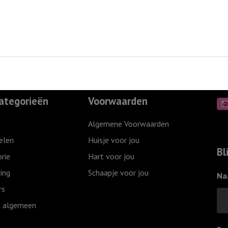
ategorieën
Voorwaarden
Algemene Voorwaarden
elen
Huisje voor jou
Bl
rie
Hart voor jou
ing
Schaapje voor jou
Na
rs
 algemeen