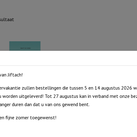
sultaat
an Jiftach!
rvakantie zullen bestellingen die tussen 5 en 14 augustus 2026 w
 worden uitgeleverd! Tot 27 augustus kan in verband met onze bez
en van genoeg
langer duren dan dat u van ons gewend bent.
5
en fijne zomer toegewenst!
cht