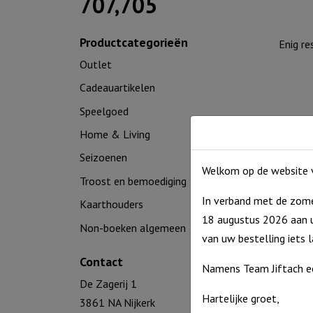
707,705
Productcategorieën
Enig re
Outlet
Cadeauartikelen
Speelgoed
Home & Living
Seizoenen
Welkom op de website v
Troost en bemoediging
In verband met de zome
Kaarthouders
18 augustus 2026 aan u
Non-boeken algemeen
Geniet
van uw bestelling iets 
Contact
€
12,2
Namens Team Jiftach e
Uitverko
De Zagerij 1
Hartelijke groet,
3861 NA Nijkerk