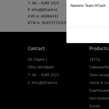
T: 06 – 4188 1025
Namens Team Jiftach
E:
info@jiftach.nl
KVK nr: 60086041
BTW nr: NL8537.59.820.B01
Contact
Productc
De Zagerij 1
1825g
3861 NA Nijkerk
Cadeauartik
T: 06 – 4188 1025
Geen catego
E:
info@jiftach.nl
Home & Liv
Kaarthoude
Non-boeken
Outlet