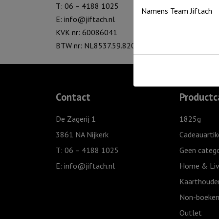
T: 06 – 4188 1025
Namens Team Jiftach
E:
info@jiftach.nl
KVK nr: 60086041
BTW nr: NL8537.59.820.B01
Contact
Productc
De Zagerij 1
1825g
3861 NA Nijkerk
Cadeauartik
T: 06 – 4188 1025
Geen catego
E:
info@jiftach.nl
Home & Liv
Kaarthoude
Non-boeken
Outlet