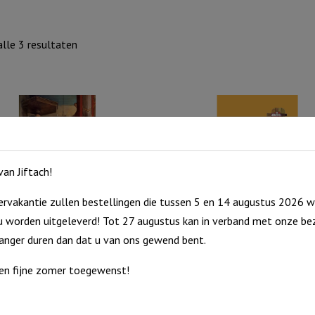
Gesorteerd
lle 3 resultaten
op
nieuwste
an Jiftach!
rvakantie zullen bestellingen die tussen 5 en 14 augustus 2026 w
 worden uitgeleverd! Tot 27 augustus kan in verband met onze bez
lende kerk
Christelijk geloof
langer duren dan dat u van ons gewend bent.
0
€
10,00
en fijne zomer toegewenst!
cht
Uitverkocht