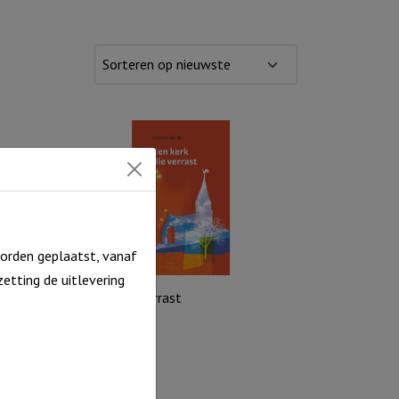
orden geplaatst, vanaf
etting de uitlevering
Een kerk die verrast
€
15,90
Uitverkocht