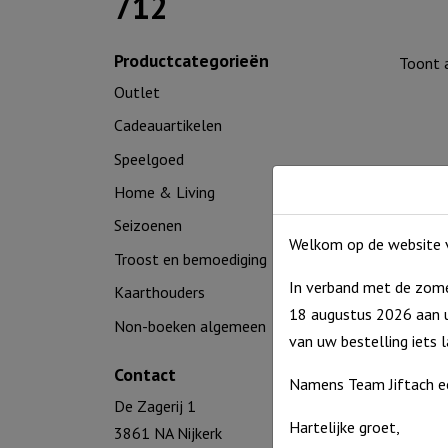
712
Productcategorieën
Toont a
Outlet
Cadeauartikelen
Speelgoed
Home & Living
Seizoenen
Welkom op de website v
Troost en bemoediging
In verband met de zome
Kaarthouders
18 augustus 2026 aan u
Non-boeken algemeen
De spe
van uw bestelling iets 
Contact
€
13,3
Namens Team Jiftach e
Uitverko
De Zagerij 1
Hartelijke groet,
3861 NA Nijkerk