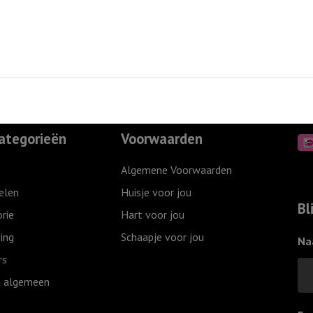
ategorieën
Voorwaarden
Algemene Voorwaarden
elen
Huisje voor jou
Bl
rie
Hart voor jou
ing
Schaapje voor jou
Na
rs
 algemeen