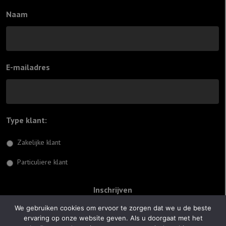
Naam
E-mailadres
Type klant:
*
Zakelijke klant
Particuliere klant
We gebruiken cookies om ervoor te zorgen dat we u de beste
ervaring op onze website geven. Als u doorgaat met het
© 2026 Jiftach