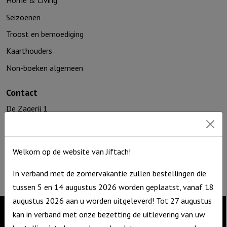
Home & Living
Seizoenen
Troost en bemoediging
Kaarthouders
Non-boeken algemeen
Contact
De Zagerij 1
3861 NA Nijkerk
T: 06 – 4188 1025
E:
info@jiftach.nl
Welkom op de website van Jiftach!
KVK nr: 60086041
In verband met de zomervakantie zullen bestellingen die
BTW nr: NL8537.59.820.B01
tussen 5 en 14 augustus 2026 worden geplaatst, vanaf 18
augustus 2026 aan u worden uitgeleverd! Tot 27 augustus
kan in verband met onze bezetting de uitlevering van uw