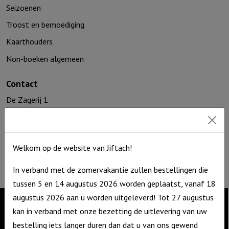
Seizoenen
Troost en bemoediging
Kaarthouders
Non-boeken algemeen
Contact
De Zagerij 1
3861 NA Nijkerk
T: 06 – 4188 1025
E:
info@jiftach.nl
Welkom op de website van Jiftach!
KVK nr: 60086041
BTW nr: NL8537.59.820.B01
In verband met de zomervakantie zullen bestellingen die
tussen 5 en 14 augustus 2026 worden geplaatst, vanaf 18
augustus 2026 aan u worden uitgeleverd! Tot 27 augustus
kan in verband met onze bezetting de uitlevering van uw
Contact
bestelling iets langer duren dan dat u van ons gewend