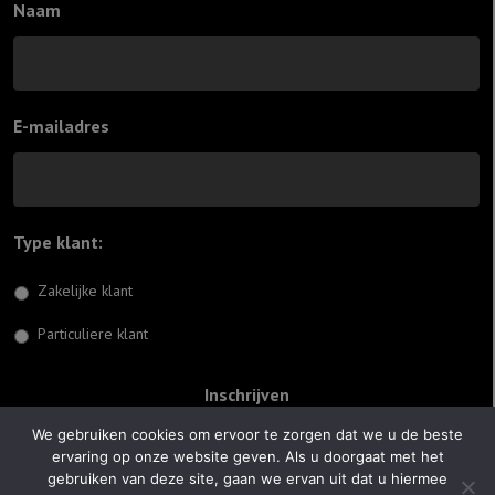
Naam
E-mailadres
Type klant:
*
Zakelijke klant
Particuliere klant
We gebruiken cookies om ervoor te zorgen dat we u de beste
ervaring op onze website geven. Als u doorgaat met het
© 2026 Jiftach
gebruiken van deze site, gaan we ervan uit dat u hiermee