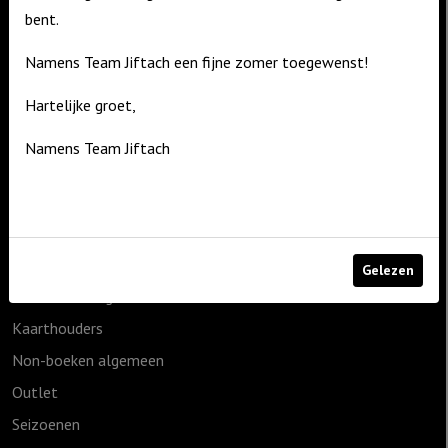
bent.
De Zagerij 1
3861 NA Nijkerk
Namens Team Jiftach een fijne zomer toegewenst!
T: 06 – 4188 1025
Hartelijke groet,
E:
info@jiftach.nl
Namens Team Jiftach
Productcategorieën
1825g
Cadeauartikelen
Geen categorie
Gelezen
Home & Living
Kaarthouders
Non-boeken algemeen
Outlet
Seizoenen