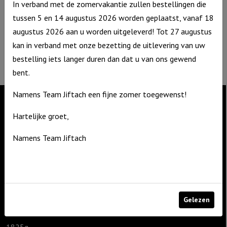
In verband met de zomervakantie zullen bestellingen die
3861 NA Nijkerk
tussen 5 en 14 augustus 2026 worden geplaatst, vanaf 18
T: 06 – 4188 1025
augustus 2026 aan u worden uitgeleverd! Tot 27 augustus
E:
info@jiftach.nl
kan in verband met onze bezetting de uitlevering van uw
KVK nr: 60086041
bestelling iets langer duren dan dat u van ons gewend
BTW nr: NL8537.59.820.B01
bent.
Namens Team Jiftach een fijne zomer toegewenst!
Hartelijke groet,
Contact
De Zagerij 1
Namens Team Jiftach
3861 NA Nijkerk
T: 06 – 4188 1025
E:
info@jiftach.nl
Gelezen
Productcategorieën
1825g