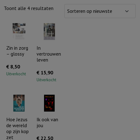
Gesorteerd
Toont alle 4 resultaten
op
nieuwste
Zin in zorg
In
– glossy
vertrouwen
leven
€
8,50
€
15,90
Uitverkocht
Uitverkocht
Hoe Jezus
Ik ook van
de wereld
jou
op zijn kop
zet
€
22,50