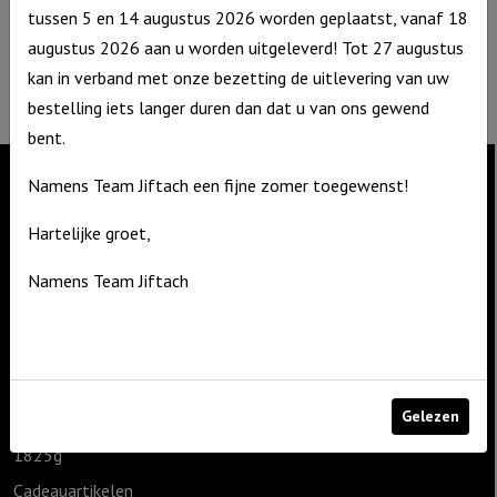
T: 06 – 4188 1025
tussen 5 en 14 augustus 2026 worden geplaatst, vanaf 18
E:
info@jiftach.nl
augustus 2026 aan u worden uitgeleverd! Tot 27 augustus
KVK nr: 60086041
kan in verband met onze bezetting de uitlevering van uw
BTW nr: NL8537.59.820.B01
bestelling iets langer duren dan dat u van ons gewend
bent.
Namens Team Jiftach een fijne zomer toegewenst!
Contact
Hartelijke groet,
De Zagerij 1
Namens Team Jiftach
3861 NA Nijkerk
T: 06 – 4188 1025
E:
info@jiftach.nl
Productcategorieën
Gelezen
1825g
Cadeauartikelen