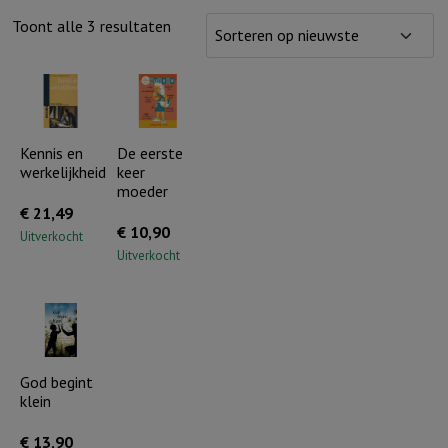
Gesorteerd
Toont alle 3 resultaten
op
nieuwste
Kennis en
De eerste
werkelijkheid
keer
moeder
€
21,49
€
10,90
Uitverkocht
Uitverkocht
God begint
klein
€
13,90