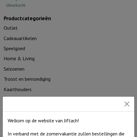
Uitverkocht
Productcategorieën
Outlet
Cadeauartikelen
Speelgoed
Home & Living
Seizoenen
Troost en bemoediging
Kaarthouders
Non-boeken algemeen
Contact
Welkom op de website van Jiftach!
De Zagerij 1
3861 NA Nijkerk
In verband met de zomervakantie zullen bestellingen die