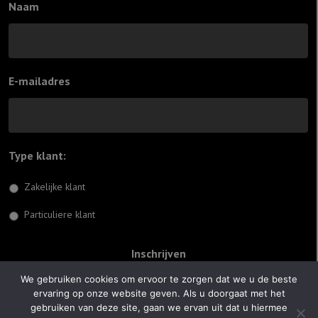
Naam
E-mailadres
Type klant:
*
Zakelijke klant
Particuliere klant
We gebruiken cookies om ervoor te zorgen dat we u de beste
ervaring op onze website geven. Als u doorgaat met het
© 2026 Jiftach
gebruiken van deze site, gaan we ervan uit dat u hiermee