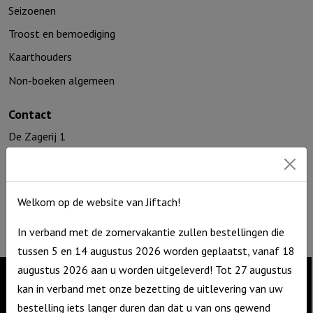
Seizoenen
Troost en bemoediging
Kaarthouders
Non-boeken algemeen
Contact
De Zagerij 1
3861 NA Nijkerk
T: 06 – 4188 1025
E:
info@jiftach.nl
Welkom op de website van Jiftach!
KVK nr: 60086041
BTW nr: NL8537.59.820.B01
In verband met de zomervakantie zullen bestellingen die
tussen 5 en 14 augustus 2026 worden geplaatst, vanaf 18
augustus 2026 aan u worden uitgeleverd! Tot 27 augustus
kan in verband met onze bezetting de uitlevering van uw
Contact
bestelling iets langer duren dan dat u van ons gewend