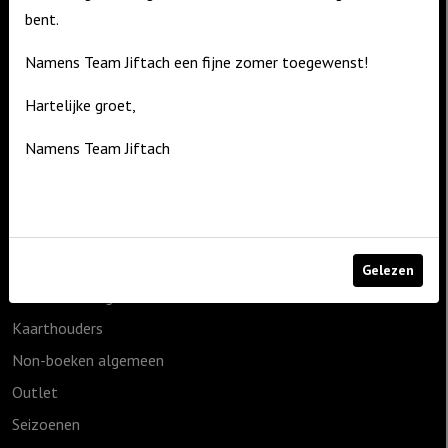
bent.
De Zagerij 1
3861 NA Nijkerk
Namens Team Jiftach een fijne zomer toegewenst!
T: 06 – 4188 1025
Hartelijke groet,
E:
info@jiftach.nl
Namens Team Jiftach
Productcategorieën
1825g
Cadeauartikelen
Geen categorie
Gelezen
Home & Living
Kaarthouders
Non-boeken algemeen
Outlet
Seizoenen