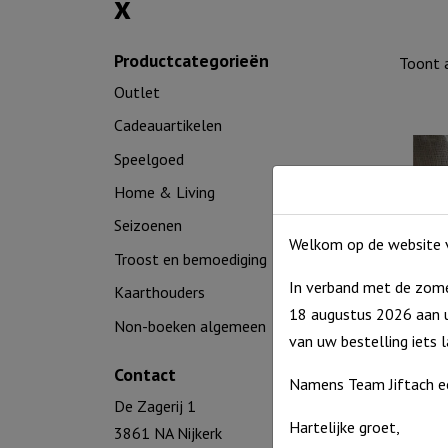
x
Productcategorieën
Toont a
Outlet
Cadeauartikelen
Speelgoed
Home & Living
Seizoenen
Welkom op de website v
Troost en bemoediging
In verband met de zome
Kaarthouders
18 augustus 2026 aan u
Non-boeken algemeen
Boomst
van uw bestelling iets 
Contact
€
8,95
Namens Team Jiftach e
Op voor
De Zagerij 1
Hartelijke groet,
3861 NA Nijkerk