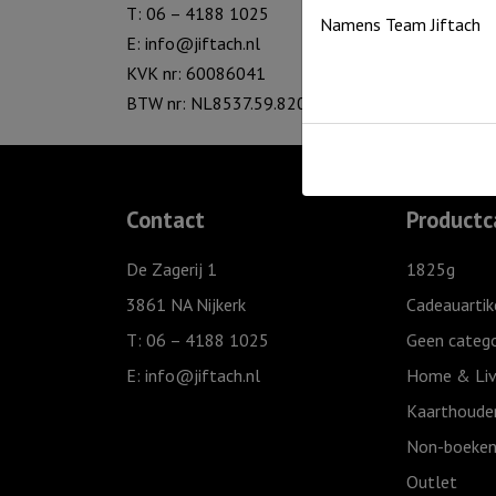
T: 06 – 4188 1025
Namens Team Jiftach
E:
info@jiftach.nl
KVK nr: 60086041
BTW nr: NL8537.59.820.B01
Contact
Productc
De Zagerij 1
1825g
3861 NA Nijkerk
Cadeauartik
T: 06 – 4188 1025
Geen catego
E:
info@jiftach.nl
Home & Liv
Kaarthoude
Non-boeken
Outlet