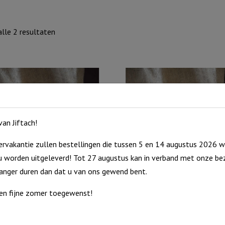
Gesorteerd
lle 2 resultaten
op
nieuwste
an Jiftach!
rvakantie zullen bestellingen die tussen 5 en 14 augustus 2026 w
 worden uitgeleverd! Tot 27 augustus kan in verband met onze bez
am Berk M, Vrede
Boomstam Berk S, Licht
langer duren dan dat u van ons gewend bent.
Boomstam
€
7,95
en fijne zomer toegewenst!
Berk
raad
Uitverkocht
M,