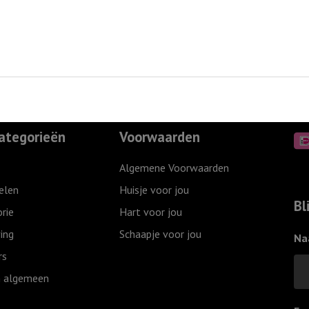
Vrede
aantal
ategorieën
Voorwaarden
Algemene Voorwaarden
elen
Huisje voor jou
Bl
rie
Hart voor jou
ing
Schaapje voor jou
Na
rs
 algemeen