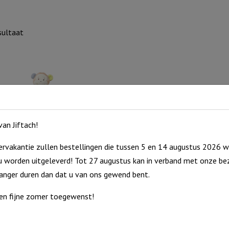
sultaat
an Jiftach!
rvakantie zullen bestellingen die tussen 5 en 14 augustus 2026 w
 worden uitgeleverd! Tot 27 augustus kan in verband met onze bez
ouder Aap luxe
langer duren dan dat u van ons gewend bent.
Speenhouder
en fijne zomer toegewenst!
Aap
raad
luxe