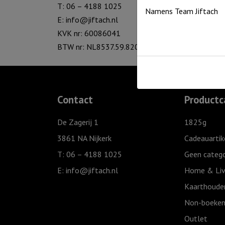
T: 06 – 4188 1025
Namens Team Jiftach
E:
info@jiftach.nl
KVK nr: 60086041
BTW nr: NL8537.59.820.B01
Contact
Productc
De Zagerij 1
1825g
3861 NA Nijkerk
Cadeauartik
T: 06 – 4188 1025
Geen catego
E:
info@jiftach.nl
Home & Liv
Kaarthoude
Non-boeken
Outlet