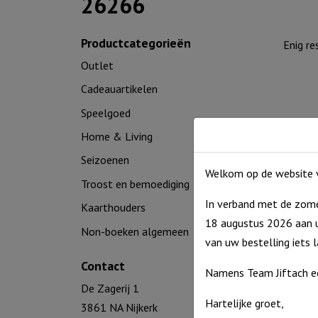
26266
Productcategorieën
Enig re
Outlet
Cadeauartikelen
Speelgoed
Home & Living
Seizoenen
Welkom op de website v
Troost en bemoediging
In verband met de zome
Kaarthouders
18 augustus 2026 aan u
Non-boeken algemeen
Speenh
van uw bestelling iets 
Contact
€
8,95
Namens Team Jiftach e
Op voor
De Zagerij 1
Hartelijke groet,
3861 NA Nijkerk