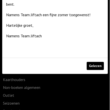
bent.
De Zagerij 1
3861 NA Nijkerk
Namens Team Jiftach een fijne zomer toegewenst!
T: 06 – 4188 1025
Hartelijke groet,
E:
info@jiftach.nl
Namens Team Jiftach
Productcategorieën
1825g
Cadeauartikelen
Geen categorie
Gelezen
Home & Living
Kaarthouders
Non-boeken algemeen
Outlet
Seizoenen