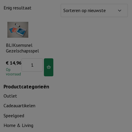
Enig resultaat
BLIKsemsnel
Gezelschapsspel
BLIKsemsnel
€
14,96
Gezelschapsspel
Op
voorraad
aantal
Productcategorieën
Outlet
Cadeauartikelen
Speelgoed
Home & Living