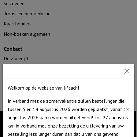
Seizoenen
Troost en bemoediging
Kaarthouders
Non-boeken algemeen
Contact
De Zagerij 1
3861 NA Nijkerk
T: 06 – 4188 1025
E:
info@jiftach.nl
Welkom op de website van Jiftach!
KVK nr: 60086041
BTW nr: NL8537.59.820.B01
In verband met de zomervakantie zullen bestellingen die
tussen 5 en 14 augustus 2026 worden geplaatst, vanaf 18
augustus 2026 aan u worden uitgeleverd! Tot 27 augustus
kan in verband met onze bezetting de uitlevering van uw
Contact
bestelling iets langer duren dan dat u van ons gewend