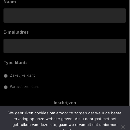
Naam
E-mailadres
Type klant:
*
Zakelijke klant
Particuliere klant
We gebruiken cookies om ervoor te zorgen dat we u de beste
ervaring op onze website geven. Als u doorgaat met het
© 2026 Jiftach
gebruiken van deze site, gaan we ervan uit dat u hiermee