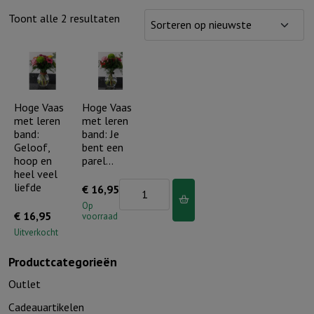
Gesorteerd
Toont alle 2 resultaten
op
nieuwste
Hoge Vaas
Hoge Vaas
met leren
met leren
band:
band: Je
Geloof,
bent een
hoop en
parel…
heel veel
liefde
Hoge
€
16,95
Vaas
Op
€
16,95
voorraad
met
Uitverkocht
leren
Productcategorieën
band:
Je
Outlet
bent
Cadeauartikelen