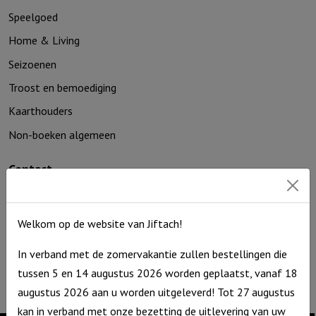
een
Speelgoed
parel...
Home & Living
aantal
Seizoenen
Troost en bemoediging
Kaarthouders
Non-boeken algemeen
Contact
De Zagerij 1
3861 NA Nijkerk
Welkom op de website van Jiftach!
T: 06 – 4188 1025
E:
info@jiftach.nl
In verband met de zomervakantie zullen bestellingen die
KVK nr: 60086041
tussen 5 en 14 augustus 2026 worden geplaatst, vanaf 18
BTW nr: NL8537.59.820.B01
augustus 2026 aan u worden uitgeleverd! Tot 27 augustus
kan in verband met onze bezetting de uitlevering van uw