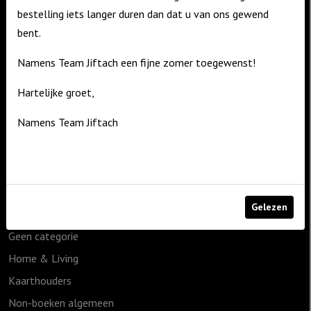
bestelling iets langer duren dan dat u van ons gewend
bent.
Contact
Namens Team Jiftach een fijne zomer toegewenst!
De Zagerij 1
3861 NA Nijkerk
Hartelijke groet,
T: 06 – 4188 1025
Namens Team Jiftach
E:
info@jiftach.nl
Productcategorieën
1825g
Gelezen
Cadeauartikelen
Geen categorie
Home & Living
Kaarthouders
Non-boeken algemeen