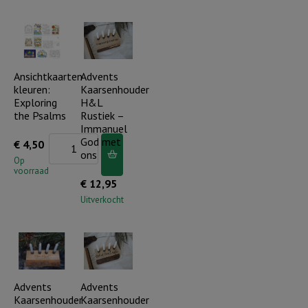
dit
huis..
(incl.
kaarsenhuisje)
Ansichtkaarten
Advents
aantal
kleuren:
Kaarsenhouder
Exploring
H&L
the Psalms
Rustiek –
Immanuel
Ansichtkaarten
God met
€
4,50
ons
kleuren:
Op
voorraad
Exploring
€
12,95
the
Uitverkocht
Psalms
aantal
Advents
Advents
Kaarsenhouder
Kaarsenhouder