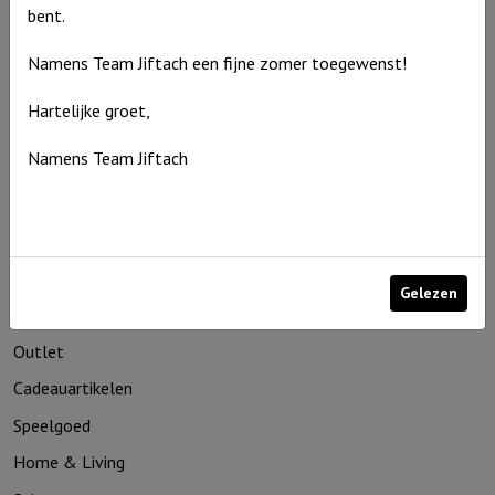
bent.
Namens Team Jiftach een fijne zomer toegewenst!
Racebaan
Hartelijke groet,
Dubbel met
2 Race-
Namens Team Jiftach
auto’s
Pastel
Racebaan
€
69,95
Dubbel
Op
voorraad
met
Gelezen
2
Productcategorieën
Race-
Outlet
auto's
Cadeauartikelen
Pastel
Speelgoed
aantal
Home & Living