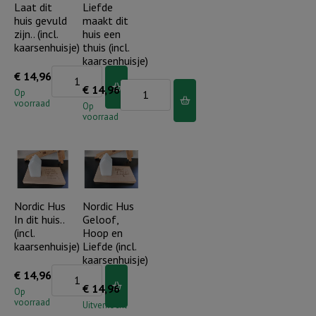
Laat dit
Liefde
huis gevuld
maakt dit
zijn.. (incl.
huis een
kaarsenhuisje)
thuis (incl.
kaarsenhuisje)
Nordic
€
14,96
Nordic
€
14,96
Hus
Op
voorraad
Hus
Op
Laat
voorraad
Liefde
dit
maakt
huis
dit
gevuld
huis
zijn..
een
Nordic Hus
Nordic Hus
(incl.
In dit huis..
Geloof,
thuis
kaarsenhuisje)
(incl.
Hoop en
(incl.
aantal
kaarsenhuisje)
Liefde (incl.
kaarsenhuisje)
kaarsenhuisje)
Nordic
€
14,96
aantal
€
14,96
Hus
Op
voorraad
Uitverkocht
In