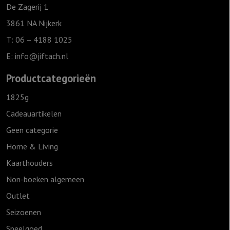
De Zagerij 1
3861 NA Nijkerk
T: 06 – 4188 1025
E:
info@jiftach.nl
Productcategorieën
1825g
Cadeauartikelen
Geen categorie
Home & Living
Kaarthouders
Non-boeken algemeen
Outlet
Seizoenen
Speelgoed