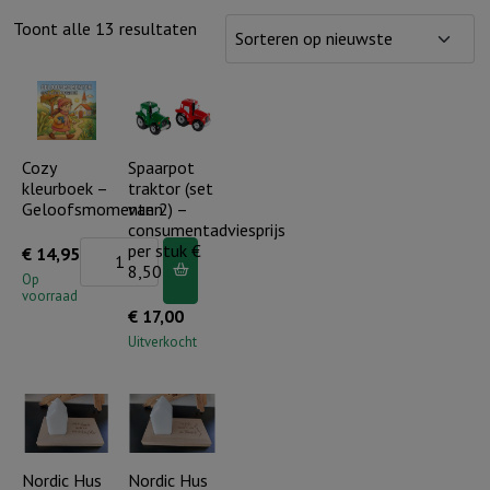
Gesorteerd
Toont alle 13 resultaten
op
nieuwste
Cozy
Spaarpot
kleurboek –
traktor (set
Geloofsmomenten
van 2) –
consumentadviesprijs
Cozy
per stuk €
€
14,95
8,50
kleurboek
Op
voorraad
-
€
17,00
Geloofsmomenten
Uitverkocht
aantal
Nordic Hus
Nordic Hus