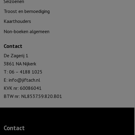
Seizoenen
Troost en bemoediging
Kaarthouders
Non-boeken algemeen
Contact
De Zagerij 1
3861 NA Nijkerk
T: 06 – 4188 1025
E:
info@jiftach.nl
KVK nr: 60086041
BTW nr: NL8537.59.820.B01
Contact