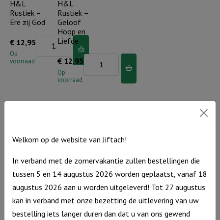
H&L
H&L
Rustiek –
Rustiek –
Ere zij God
Geloof
Hoop en
Advents
Liefde
€
12,95
Kaarsenhouder
Op
Advents
€
12,95
voorraad
H&L
Kaarsenhouder
Op
Rustiek
voorraad
H&L
-
Rustiek
Ere
-
zij
Geloof
God
Hoop
Welkom op de website van Jiftach!
Sorteer
Houten
aantal
Trein met
Blokken
en
In verband met de zomervakantie zullen bestellingen die
blokken –
boom
Liefde
Pastel
tussen 5 en 14 augustus 2026 worden geplaatst, vanaf 18
aantal
Houten
€
29,95
augustus 2026 aan u worden uitgeleverd! Tot 27 augustus
€
27,95
Blokken
Op
kan in verband met onze bezetting de uitlevering van uw
voorraad
Uitverkocht
boom
bestelling iets langer duren dan dat u van ons gewend
aantal