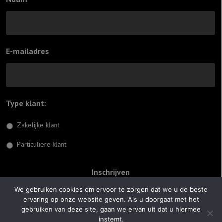
E-mailadres
Type klant:
*
Zakelijke klant
Particuliere klant
We gebruiken cookies om ervoor te zorgen dat we u de beste
ervaring op onze website geven. Als u doorgaat met het
© 2026 Jiftach
gebruiken van deze site, gaan we ervan uit dat u hiermee
instemt.
Realisatie:
Optimus Websites