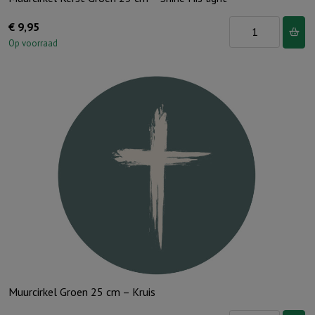
Muurcirkel
€
9,95
Kerst
Op voorraad
Groen
25
cm
-
Shine
His
light
aantal
Muurcirkel Groen 25 cm – Kruis