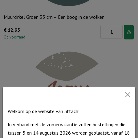
Muurcirkel Groen 35 cm – Een boog in de wolken
Muurcirkel
€
12,95
Groen
Op voorraad
35
cm
-
Een
boog
in
de
wolken
Welkom op de website van Jiftach!
aantal
In verband met de zomervakantie zullen bestellingen die
tussen 5 en 14 augustus 2026 worden geplaatst, vanaf 18