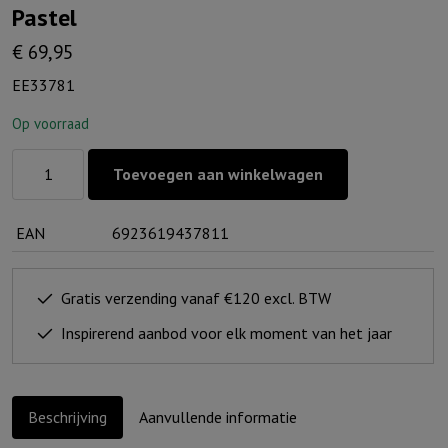
Pastel
€
69,95
EE33781
Op voorraad
Racebaan
Toevoegen aan winkelwagen
Dubbel
met
EAN
6923619437811
2
Race-
auto's
Gratis verzending vanaf €120 excl. BTW
Pastel
Inspirerend aanbod voor elk moment van het jaar
aantal
Beschrijving
Aanvullende informatie