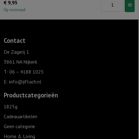
Muurcirkel
€
9,95
Groen
Op voorraad
25
cm
-
Contact
Kruis
aantal
De Zagerij 1
3861 NA Nijkerk
T: 06 – 4188 1025
E:
info@jiftach.nl
Productcategorieën
1825g
Cadeauartikelen
Geen categorie
Home & Living