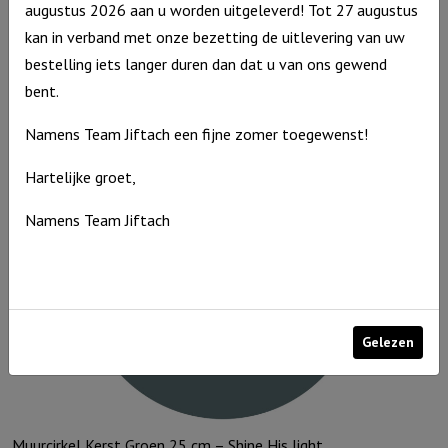
augustus 2026 aan u worden uitgeleverd! Tot 27 augustus
Muurcirkel Multicolor 25 cm – Jezus Overwinnaar
kan in verband met onze bezetting de uitlevering van uw
bestelling iets langer duren dan dat u van ons gewend
Muurcirkel
€
9,95
bent.
Multicolor
Op voorraad
25
Namens Team Jiftach een fijne zomer toegewenst!
cm
-
Hartelijke groet,
Jezus
Namens Team Jiftach
Overwinnaar
aantal
Gelezen
Muurcirkel Kerst Groen 25 cm – Shine His light