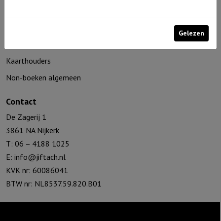
Home & Living
Seizoenen
Gelezen
Troost en bemoediging
Kaarthouders
Non-boeken algemeen
Contact
De Zagerij 1
3861 NA Nijkerk
T: 06 – 4188 1025
E:
info@jiftach.nl
KVK nr: 60086041
BTW nr: NL8537.59.820.B01