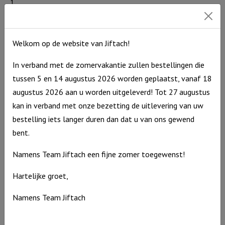
1
Bloemenpret
€
27,95
€
69,95
Activity
Op
voorraad
Uitverkocht
aantal
Welkom op de website van Jiftach!
In verband met de zomervakantie zullen bestellingen die
tussen 5 en 14 augustus 2026 worden geplaatst, vanaf 18
augustus 2026 aan u worden uitgeleverd! Tot 27 augustus
Houten
kan in verband met onze bezetting de uitlevering van uw
Brandweer
Stapelauto
bestelling iets langer duren dan dat u van ons gewend
bent.
€
24,95
Uitverkocht
Namens Team Jiftach een fijne zomer toegewenst!
Productcategorieën
Hartelijke groet,
Outlet
Namens Team Jiftach
Cadeauartikelen
Speelgoed