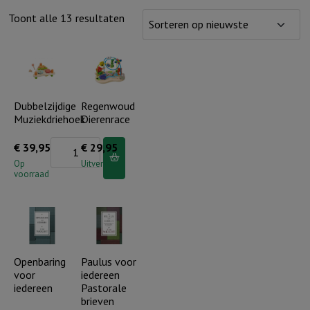
Gesorteerd
Toont alle 13 resultaten
op
nieuwste
Dubbelzijdige
Regenwoud
Muziekdriehoek
Dierenrace
Dubbelzijdige
€
39,95
€
29,95
Muziekdriehoek
Op
Uitverkocht
voorraad
aantal
Openbaring
Paulus voor
voor
iedereen
iedereen
Pastorale
brieven