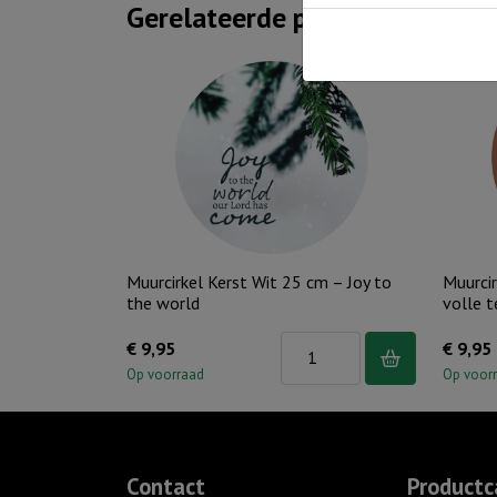
Gerelateerde producten
Muurcirkel Kerst Wit 25 cm – Joy to
Muurci
the world
volle 
Muurcirkel
€
9,95
€
9,95
Kerst
Op voorraad
Op voor
Wit
25
cm
Contact
Productc
-