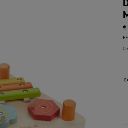
D
M
€
EE
Op
Du
Mu
aa
E