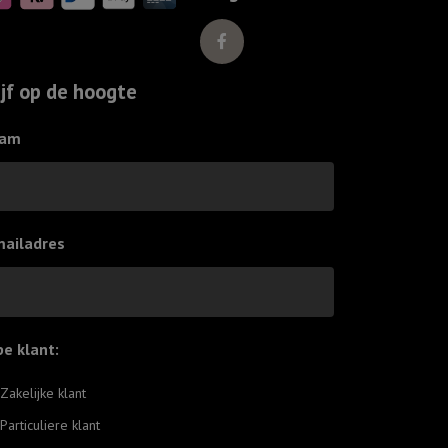
boog
in
de
ijf op de hoogte
wolken
aantal
am
mailadres
pe klant:
*
Zakelijke klant
Particuliere klant