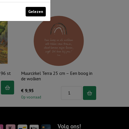
Gelezen
 96 st
Muurcirkel Terra 25 cm – Een boog in
de wolken
Muurcirkel
€
9,95
Terra
Op voorraad
25
cm
-
Volg ons!
Een