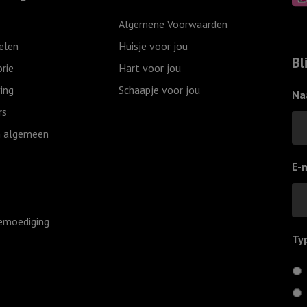
aantal
met
Algemene Voorwaarden
volle
elen
Huisje voor jou
teugen
Bl
rie
Hart voor jou
aantal
ing
Schaapje voor jou
Na
rs
 algemeen
E-
emoediging
Ty