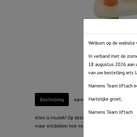
Welkom op de website v
In verband met de zome
18 augustus 2026 aan u
van uw bestelling iets 
Namens Team Jiftach e
Hartelijke groet,
Beschrijving
Aanvullende informatie
Namens Team Jiftach
Alles is muziek! Op deze driehoek zitten aan beide
maar ontdekken hoe mooi alles kan klinken!