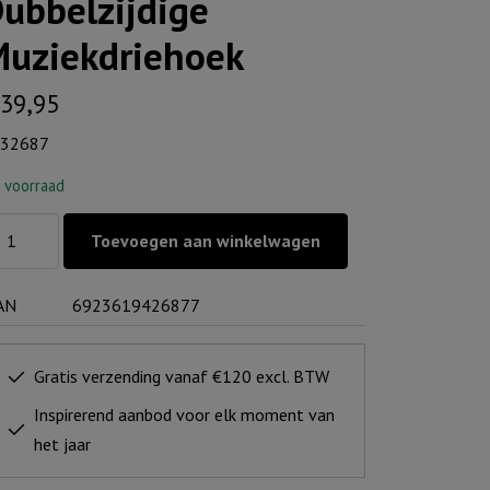
ubbelzijdige
uziekdriehoek
39,95
32687
 voorraad
bbelzijdige
Toevoegen aan winkelwagen
ziekdriehoek
ntal
AN
6923619426877
Gratis verzending vanaf €120 excl. BTW
Inspirerend aanbod voor elk moment van
het jaar