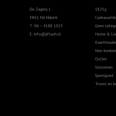
Joy
De Zagerij 1
1825g
to
3861 NA Nijkerk
Cadeauartik
the
T: 06 – 4188 1025
Geen catego
world
E:
info@jiftach.nl
Home & Liv
aantal
Kaarthoude
Non-boeken
Outlet
Seizoenen
Speelgoed
Troost en b