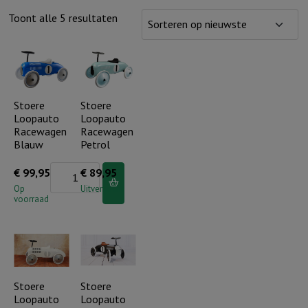
Gesorteerd
Toont alle 5 resultaten
op
nieuwste
Stoere
Stoere
Loopauto
Loopauto
Racewagen
Racewagen
Blauw
Petrol
Stoere
€
99,95
€
89,95
Loopauto
Op
Uitverkocht
voorraad
Racewagen
Blauw
aantal
Stoere
Stoere
Loopauto
Loopauto