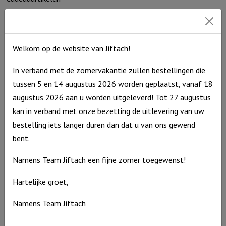
Speelgoed
Home & Living
Welkom op de website van Jiftach!
Seizoenen
Troost en bemoediging
In verband met de zomervakantie zullen bestellingen die
Kaarthouders
tussen 5 en 14 augustus 2026 worden geplaatst, vanaf 18
augustus 2026 aan u worden uitgeleverd! Tot 27 augustus
Non-boeken algemeen
kan in verband met onze bezetting de uitlevering van uw
Contact
bestelling iets langer duren dan dat u van ons gewend
bent.
De Zagerij 1
3861 NA Nijkerk
Namens Team Jiftach een fijne zomer toegewenst!
T: 06 – 4188 1025
E:
info@jiftach.nl
Hartelijke groet,
KVK nr: 60086041
Namens Team Jiftach
BTW nr: NL8537.59.820.B01