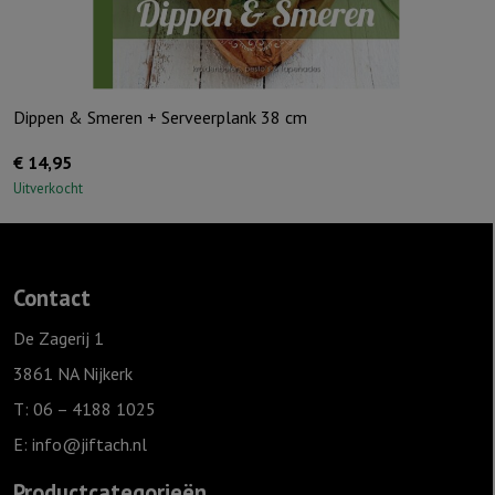
Dippen & Smeren + Serveerplank 38 cm
€
14,95
Uitverkocht
Contact
De Zagerij 1
3861 NA Nijkerk
T: 06 – 4188 1025
E:
info@jiftach.nl
Productcategorieën