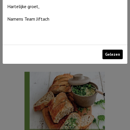
Hartelijke groet,
Namens Team Jiftach
Een stap in Geloof is een stap in vertrouwen
€
3,94
Gelezen
Uitverkocht