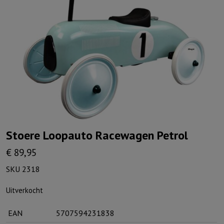
Stoere Loopauto Racewagen Petrol
€
89,95
SKU 2318
Uitverkocht
EAN
5707594231838