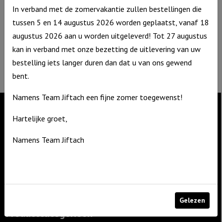
De Zagerij 1
In verband met de zomervakantie zullen bestellingen die
3861 NA Nijkerk
tussen 5 en 14 augustus 2026 worden geplaatst, vanaf 18
T: 06 – 4188 1025
augustus 2026 aan u worden uitgeleverd! Tot 27 augustus
E:
info@jiftach.nl
kan in verband met onze bezetting de uitlevering van uw
KVK nr: 60086041
bestelling iets langer duren dan dat u van ons gewend
BTW nr: NL8537.59.820.B01
bent.
Namens Team Jiftach een fijne zomer toegewenst!
Hartelijke groet,
Contact
Namens Team Jiftach
De Zagerij 1
3861 NA Nijkerk
T: 06 – 4188 1025
E:
info@jiftach.nl
Gelezen
Productcategorieën