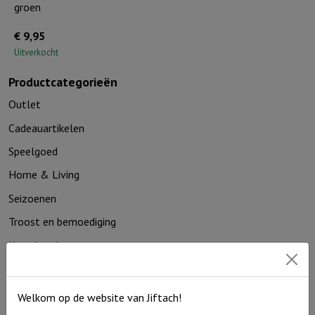
groen
€
9,95
Uitverkocht
Productcategorieën
Outlet
Cadeauartikelen
Speelgoed
Home & Living
Seizoenen
Troost en bemoediging
Kaarthouders
Non-boeken algemeen
Welkom op de website van Jiftach!
Contact