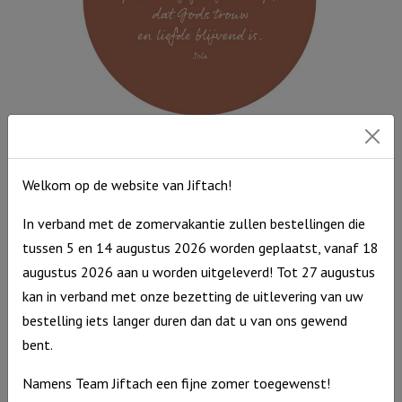
the
world
aantal
Muurcirkel Terra 35 cm – Uit het water van de doop
Muurcirkel
€
12,95
Welkom op de website van Jiftach!
Terra
Op voorraad
In verband met de zomervakantie zullen bestellingen die
35
tussen 5 en 14 augustus 2026 worden geplaatst, vanaf 18
cm
augustus 2026 aan u worden uitgeleverd! Tot 27 augustus
-
kan in verband met onze bezetting de uitlevering van uw
Uit
bestelling iets langer duren dan dat u van ons gewend
het
bent.
water
van
Namens Team Jiftach een fijne zomer toegewenst!
de