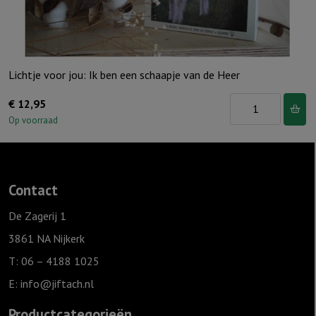
Lichtje voor jou: Ik ben een schaapje van de Heer
Lichtje
€
12,95
voor
Op voorraad
jou:
Ik
ben
Contact
een
schaapje
De Zagerij 1
van
3861 NA Nijkerk
de
T: 06 – 4188 1025
Heer
E:
info@jiftach.nl
aantal
Productcategorieën