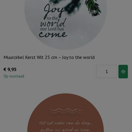
Muurcirkel Kerst Wit 25 cm – Joy to the world
Muurcirkel
€
9,95
Kerst
Op voorraad
Wit
25
cm
-
Joy
to