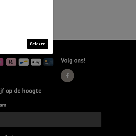
U
bent
mijn
God..
aantal
Gelezen
Volg ons!
ijf op de hoogte
am