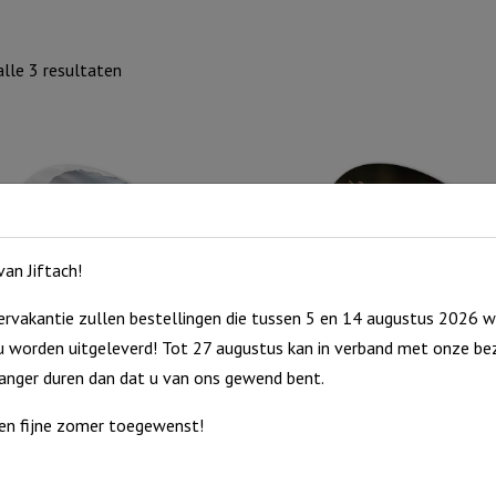
Gesorteerd
lle 3 resultaten
op
nieuwste
an Jiftach!
rvakantie zullen bestellingen die tussen 5 en 14 augustus 2026 w
 worden uitgeleverd! Tot 27 augustus kan in verband met onze bez
rm Rots – Mijn naam is..
Muurvorm Rots – Wees moedig
langer duren dan dat u van ons gewend bent.
sterk
Muurvorm
en fijne zomer toegewenst!
Muurvorm
€
8,95
Rots
raad
Rots
Op voorraad
-
-