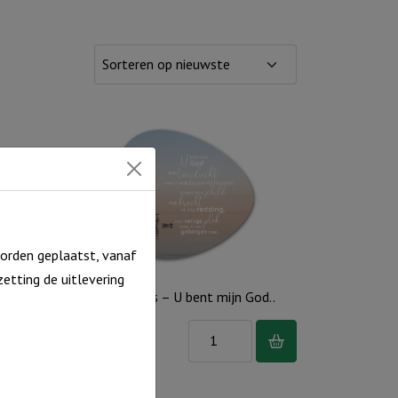
orden geplaatst, vanaf
etting de uitlevering
 en
Muurvorm Rots – U bent mijn God..
Muurvorm
€
8,95
Rots
Op voorraad
-