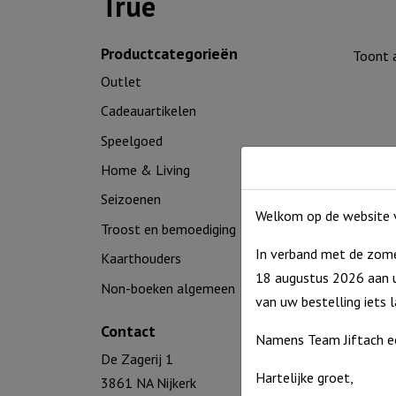
True
Productcategorieën
Toont a
Outlet
Cadeauartikelen
Speelgoed
Home & Living
Seizoenen
Welkom op de website v
Troost en bemoediging
In verband met de zome
Kaarthouders
18 augustus 2026 aan u
Non-boeken algemeen
Muurvo
van uw bestelling iets 
Contact
€
8,95
Namens Team Jiftach e
Op voor
De Zagerij 1
Hartelijke groet,
3861 NA Nijkerk