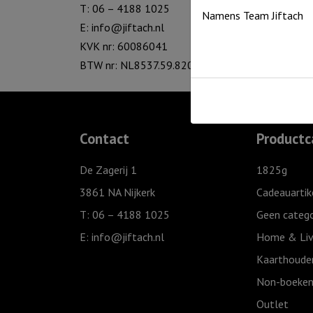
T: 06 – 4188 1025
Namens Team Jiftach
E:
info@jiftach.nl
KVK nr: 60086041
BTW nr: NL8537.59.820.B01
Contact
Productc
De Zagerij 1
1825g
3861 NA Nijkerk
Cadeauartik
T: 06 – 4188 1025
Geen catego
E:
info@jiftach.nl
Home & Liv
Kaarthoude
Non-boeken
Outlet