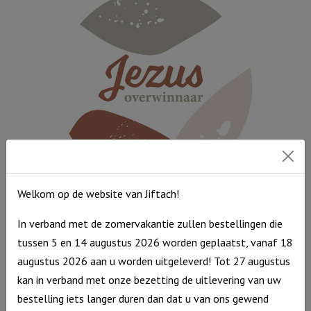
-
Ik
ga
slapen
ik
ben
moe
aantal
Welkom op de website van Jiftach!
Muurcirkel Multicolor 25 cm – Jezus Overwinnaar
In verband met de zomervakantie zullen bestellingen die
Muurcirkel
€
9,95
tussen 5 en 14 augustus 2026 worden geplaatst, vanaf 18
Multicolor
Op voorraad
augustus 2026 aan u worden uitgeleverd! Tot 27 augustus
25
kan in verband met onze bezetting de uitlevering van uw
cm
bestelling iets langer duren dan dat u van ons gewend
-