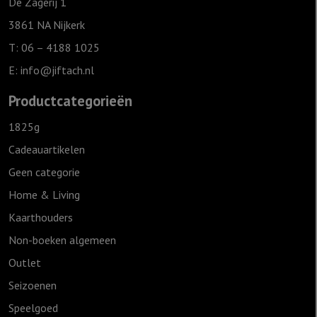
Want
De Zagerij 1
een
3861 NA Nijkerk
Kind
T: 06 – 4188 1025
is
E:
info@jiftach.nl
ons
geboren
Productcategorieën
aantal
1825g
Cadeauartikelen
Geen categorie
Home & Living
Kaarthouders
Non-boeken algemeen
Outlet
Seizoenen
Speelgoed