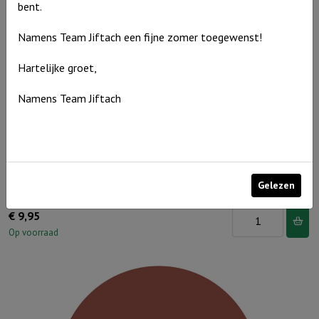
bent.
Jezus
Overwinnaar
Namens Team Jiftach een fijne zomer toegewenst!
aantal
Hartelijke groet,
Namens Team Jiftach
Gelezen
Muurcirkel Zwartwit 25 cm – Hoger dan de blauwe luchten
Muurcirkel
€
9,95
Zwartwit
Op voorraad
25
cm
-
Hoger