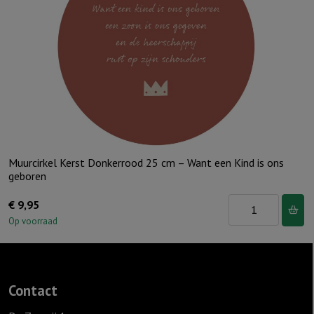
dan
de
blauwe
luchten
aantal
Muurcirkel Kerst Donkerrood 25 cm – Want een Kind is ons
geboren
Muurcirkel
€
9,95
Kerst
Op voorraad
Donkerrood
25
cm
Contact
-