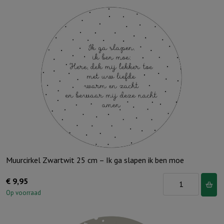
Muurcirkel Zwartwit 25 cm – Ik ga slapen ik ben moe
Muurcirkel
€
9,95
Zwartwit
Op voorraad
25
cm