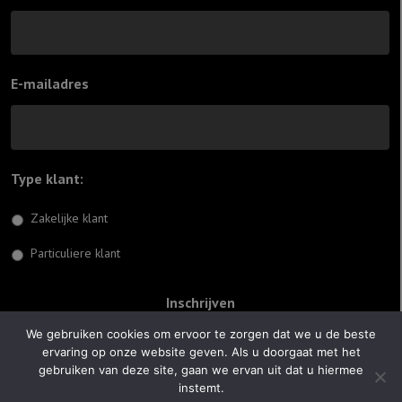
E-mailadres
Type klant:
*
Zakelijke klant
Particuliere klant
We gebruiken cookies om ervoor te zorgen dat we u de beste
ervaring op onze website geven. Als u doorgaat met het
© 2026 Jiftach
gebruiken van deze site, gaan we ervan uit dat u hiermee
instemt.
Realisatie:
Optimus Websites